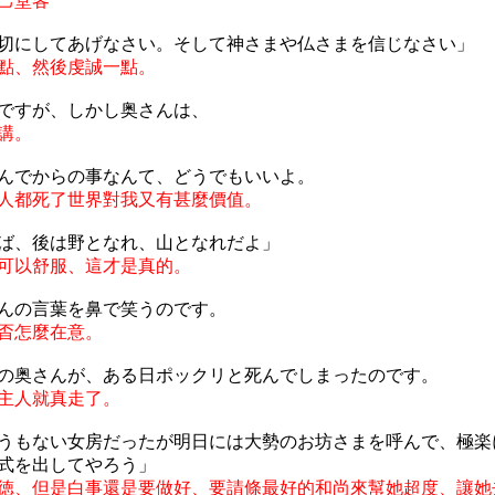
己堂客
切にしてあげなさい。そして神さまや仏さまを信じなさい」
點、然後虔誠一點。
ですが、しかし奥さんは、
講。
んでからの事なんて、どうでもいいよ。
人都死了世界對我又有甚麼價值。
ば、後は野となれ、山となれだよ」
可以舒服、這才是真的。
んの言葉を鼻で笑うのです。
㫘怎麼在意。
の奥さんが、ある日ポックリと死んでしまったのです。
主人就真走了。
うもない女房だったが明日には大勢のお坊さまを呼んで、極楽
式を出してやろう」
徳、但是白事還是要做好、要請條最好的和尚來幫她超度、讓她