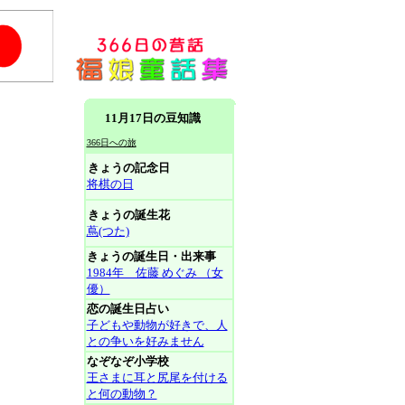
11月17日の豆知識
366日への旅
きょうの記念日
将棋の日
きょうの誕生花
蔦(つた)
きょうの誕生日・出来事
1984年 佐藤 めぐみ （女
優）
恋の誕生日占い
子どもや動物が好きで、人
との争いを好みません
なぞなぞ小学校
王さまに耳と尻尾を付ける
と何の動物？