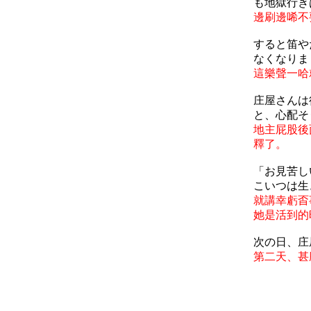
も地獄行き
邊刷邊唏不
すると笛や
なくなりま
這樂聲一哈
庄屋さんは
と、心配そ
地主屁股後
釋了。
「お見苦し
こいつは生
就講幸虧㫘
她是活到的
次の日、庄
第二天、甚