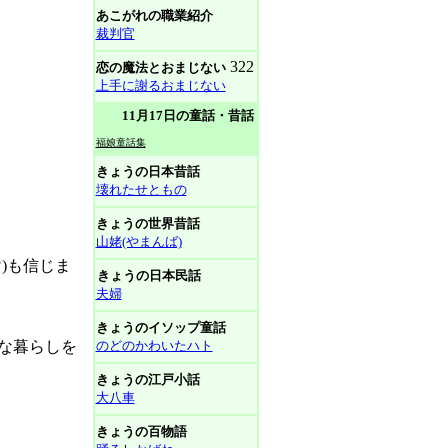
あこがれの職業紹介
裁判官
322
恋の魔法とおまじない
上手に謝るおまじない
11月17日の童話・昔話
福娘童話集
きょうの日本昔話
壊れたせともの
。
きょうの世界昔話
山姥(やまんば)
)も信じま
きょうの日本民話
夫婦
きょうのイソップ童話
な暮らしを
のどのかわいたハト
きょうの江戸小話
大八車
きょうの百物語