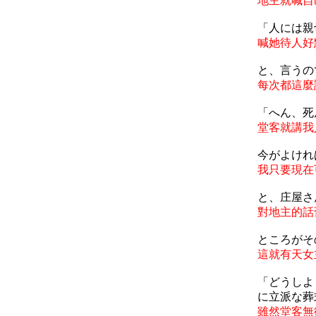
地主就喊自
「人には親
喊她待人好
と、言うの
每次都這麼
「へん、死
堂客就講我
今がよけれ
我只要現在
と、庄屋さ
對地主的話
ところがそ
這就有天女
「どうしよ
に立派な葬
雖然堂客無