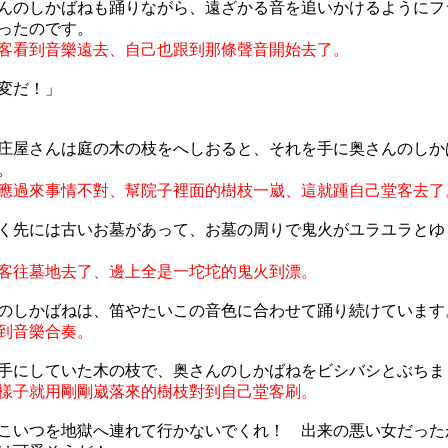
んのしかばねも踊りながら、遠ざかる音を追いかけるようにフ
ったのです。
客看到音樂遠去、自己也跟到那條聲音開始去了。
変だ！」
庄屋さんは庭の木の枝をへしおると、それを手に奥さんのしか
。
應過來事情不對、幫院子裡面的樹枝一崴、這就踵自己堂客去了
く先には古いお墓があって、お墓の周りで鬼火がユラユラとゆ
客往墓地去了、邊上全是一坨坨的鬼火到漂。
のしかばねは、笛やたいこの音色に合わせて踊り続けています
到音樂合奏。
手にしていた木の枝で、奥さんのしかばねをビシバシとぶちま
樣子就用剛剛崴落來的樹枝對到自己堂客刷。
こいつを地獄へ連れて行かないでくれ！ 出来の悪い女だった