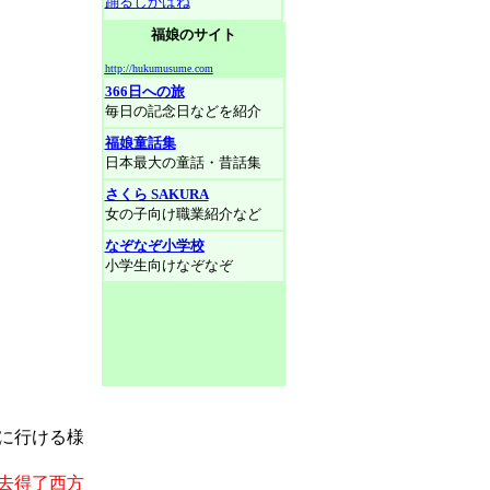
踊るしかばね
福娘のサイト
http://hukumusume.com
366日への旅
毎日の記念日などを紹介
福娘童話集
日本最大の童話・昔話集
さくら SAKURA
女の子向け職業紹介など
なぞなぞ小学校
小学生向けなぞなぞ
に行ける様
去得了西方