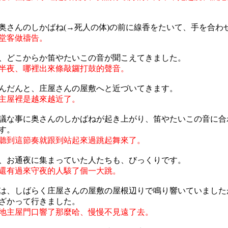
奥さんのしかばね(→死人の体)の前に線香をたいて、手を合わ
堂客做禱告。
、どこからか笛やたいこの音が聞こえてきました。
半夜、哪裡出來條敲鑼打鼓的聲音。
んだんと、庄屋さんの屋敷へと近づいてきます。
主屋裡是越來越近了。
議な事に奥さんのしかばねが起き上がり、笛やたいこの音に合
す。
聽到這節奏就跟到站起來過跳起舞來了。
、お通夜に集まっていた人たちも、びっくりです。
還有過來守夜的人駭了個一大跳。
は、しばらく庄屋さんの屋敷の屋根辺りで鳴り響いていました
ざかって行きました。
地主屋門口響了那麼哈、慢慢不見遠了去。