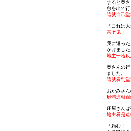
すると奥さ
敷を出て行
這就自己堂
「これは大
甚麼鬼！
我に返った
かけました
地主一哈反
奥さんの行
ました。
這就看到堂
おかみさん
屍體這就跟
庄屋さんは
地主看是這
「頼む！ 