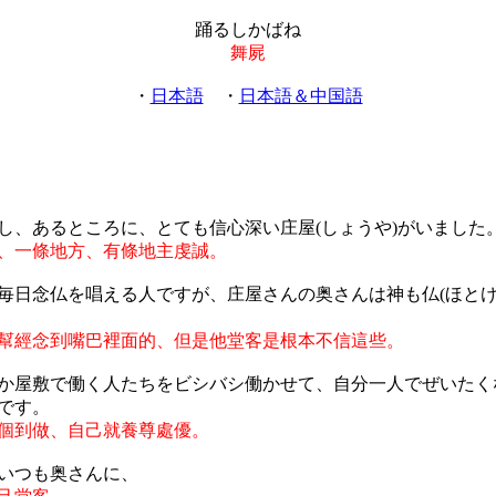
踊るしかばね
舞屍
・
日本語
・
日本語＆中国語
し、あるところに、とても信心深い庄屋(しょうや)がいました
、一條地方、有條地主虔誠。
毎日念仏を唱える人ですが、庄屋さんの奥さんは神も仏(ほとけ
幫經念到嘴巴裡面的、但是他堂客是根本不信這些。
か屋敷で働く人たちをビシバシ働かせて、自分一人でぜいたく
です。
個到做、自己就養尊處優。
いつも奥さんに、