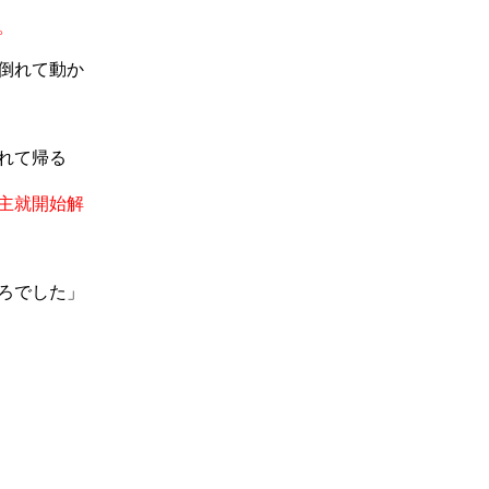
。
倒れて動か
れて帰る
主就開始解
ろでした」