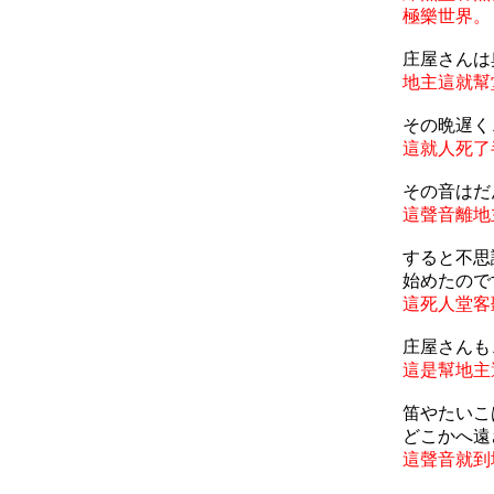
極樂世界。
庄屋さんは
地主這就幫
その晩遅く
這就人死了
その音はだ
這聲音離地
すると不思
始めたので
這死人堂客
庄屋さんも
這是幫地主
笛やたいこ
どこかへ遠
這聲音就到