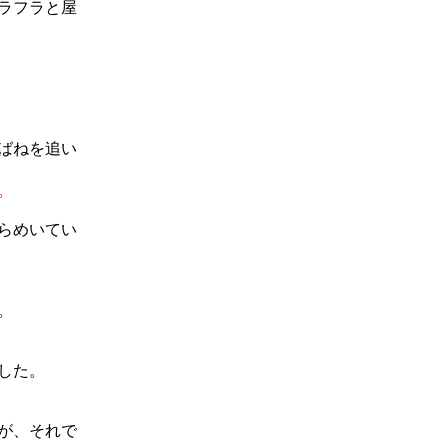
ラフラと屋
ばねを追い
。
らめいてい
。
した。
が、それで