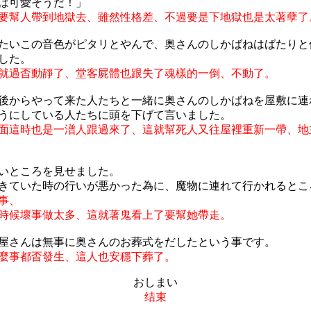
は可愛そうだ！」
要幫人帶到地獄去、雖然性格差、不過要是下地獄也是太著孽了
たいこの音色がピタリとやんで、奥さんのしかばねはばたりと
した。
就過㫘動靜了、堂客屍體也跟失了魂樣的一倒、不動了。
後からやって来た人たちと一緒に奥さんのしかばねを屋敷に連
うにしている人たちに頭を下げて言いました。
面這時也是一潽人跟過來了、這就幫死人又往屋裡重新一帶、地
いところを見せました。
きていた時の行いが悪かった為に、魔物に連れて行かれるとこ
事、
時候壞事做太多、這就著鬼看上了要幫她帶走。
屋さんは無事に奥さんのお葬式をだしたという事です。
麼事都㫘發生、這人也安穩下葬了。
おしまい
结束