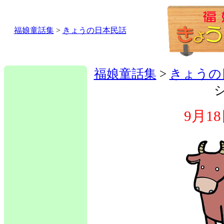
福娘童話集
>
きょうの日本民話
福娘童話集
>
きょうの
9月1