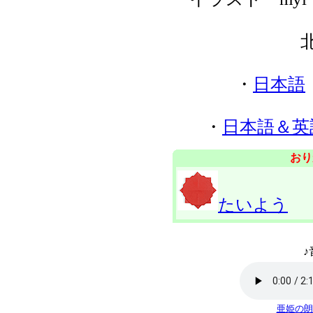
・
日本語
・
日本語＆英
おり
たいよう
♪
亜姫の朗