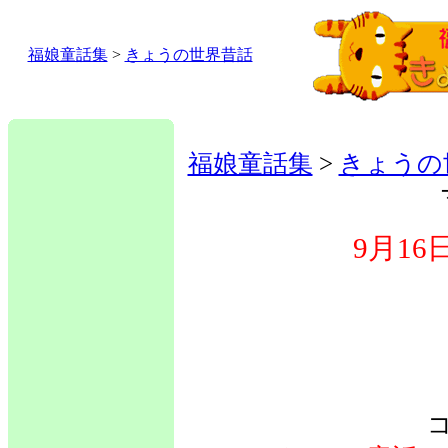
福娘童話集
>
きょうの世界昔話
福娘童話集
>
きょうの
9月1