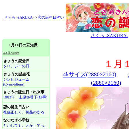
さくら -SAKURA-
>
恋の誕生日占い
さくら -SAKURA-
1月14日の豆知識
366日への旅
きょうの記念日
１月
タロ、ジロの日
4kサイズ(2880×2160)
きょうの誕生花
シンビジューム
(2880×2160)
(Cymbidium)
きょうの誕生日・出来事
1983年 上原多香子(歌手)
恋の誕生日占い
礼儀正しく、気品のある
なぞなぞ小学校
とかしても、とかしても、