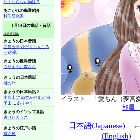
なくならない物は？
あこがれの職業紹介
料理研究家
1月14日の童話・昔話
福娘童話集
きょうの日本昔話
左甚五郎(ひだりじんごろ
う)の竜
きょうの世界昔話
ウサギのお嫁さん
きょうの日本民話
桃の汁
きょうの日本民話 2
小盗山(こぬすみやま)と有
イラスト 「愛ちん（夢
子山(こありやま)
部屋
きょうのイソップ童話
逃げたカラス
日本語(Japanese)
きょうの江戸小話
貧乏神
(English)