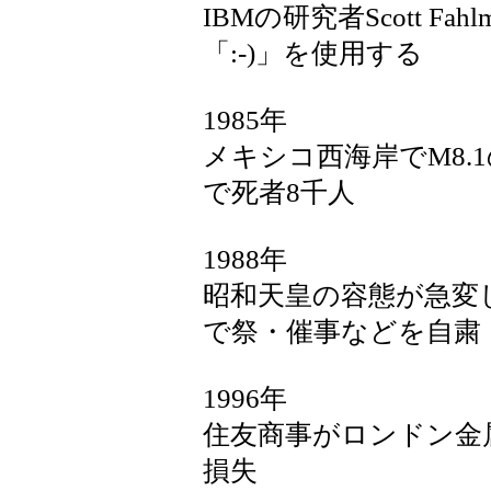
IBMの研究者Scott F
「:-)」を使用する
1985年
メキシコ西海岸でM8.
で死者8千人
1988年
昭和天皇の容態が急変
で祭・催事などを自粛
1996年
住友商事がロンドン金
損失