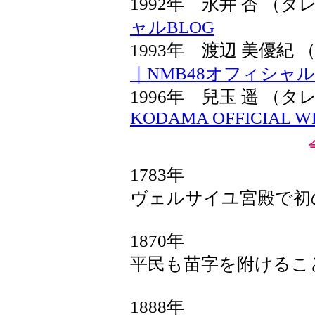
1992年 永井 杏 
ャルBLOG
1993年 渡辺 美優
｜NMB48オフィシャ
1996年 兒玉 遥 
KODAMA OFFICIAL WE
1783年
ヴェルサイユ宮殿で初
1870年
平民も苗字を附けるこ
1888年