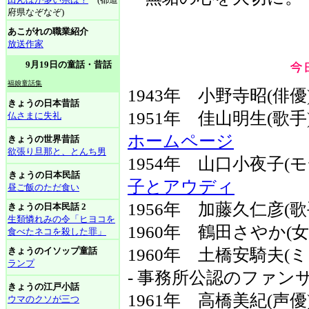
府県なぞなぞ)
あこがれの職業紹介
放送作家
9月19日の童話・昔話
福娘童話集
1943年 小野寺昭(俳
きょうの日本昔話
1951年 佳山明生(歌
仏さまに失礼
ホームページ
きょうの世界昔話
欲張り旦那と、とんち男
1954年 山口小夜子
きょうの日本民話
子とアウディ
昼ご飯のただ食い
1956年 加藤久仁彦(歌
きょうの日本民話 2
生類憐れみの令「ヒヨコを
1960年 鶴田さやか(女
食べたネコを殺した罪」
きょうのイソップ童話
1960年 土橋安騎夫
ランプ
- 事務所公認のファン
きょうの江戸小話
1961年 高橋美紀(声
ウマのクソが三つ