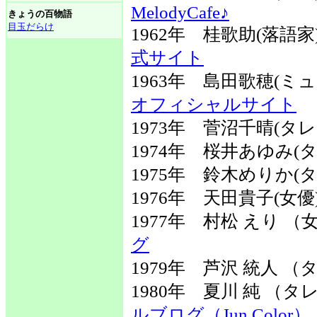
MelodyCafe♪
きょうの百物語
目玉だらけ
1962年 桂歌助(落語
式サイト
1963年 島田歌穂(
オフィシャルサイト
1973年 菅沼千晴(タレ
1974年 桜井あゆみ(
1975年 鈴木めりか(
1976年 天田貴子(女優
1977年 村松 えり 
グ
1979年 芦沢 統人 
1980年 夏川 純 （
ルブログ（Jun Color）