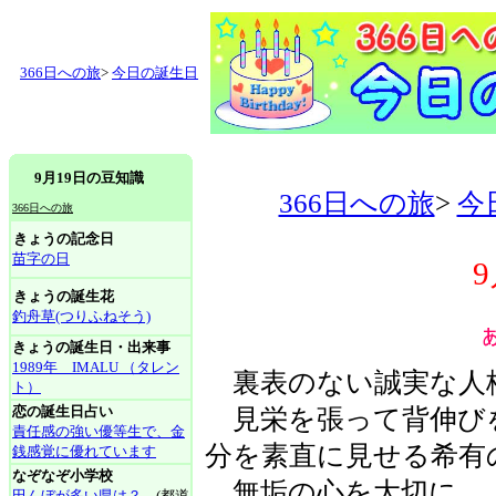
366日への旅
>
今日の誕生日
9月19日の豆知識
366日への旅
>
今
366日への旅
きょうの記念日
苗字の日
きょうの誕生花
釣舟草(つりふねそう)
きょうの誕生日・出来事
1989年 IMALU （タレン
裏表のない誠実な人
ト）
恋の誕生日占い
見栄を張って背伸び
責任感の強い優等生で、金
分を素直に見せる希有
銭感覚に優れています
なぞなぞ小学校
無垢の心を大切に。
田んぼが多い県は？
(都道