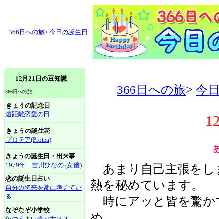
366日への旅
>
今日の誕生日
12月21日の豆知識
366日への旅
>
今
366日への旅
きょうの記念日
遠距離恋愛の日
1
きょうの誕生花
プロテア(Protea)
きょうの誕生日・出来事
1979年 吉川ひなの (女優)
あまり自己主張をし
恋の誕生日占い
熱を秘めています。
自分の将来を常に考えてい
る
時にアッと皆を驚か
なぞなぞ小学校
め。
魚のうまい食べ方は？