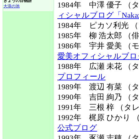
きょうの百物語
1984年 中澤 優子
大浪の池
ィシャルブログ「Nakaza
1984年 ピカソ利光 
1985年 柳 浩太郎 
1986年 宇井 愛美
愛美オフィシャルブロ
1988年 広瀬 未花
プロフィール
1989年 渡辺 有菜 
1990年 吉田 絢乃 
1991年 三根 梓 （タ
1992年 梶原 ひか
公式ブログ
1993年 豕瀬 志穂 