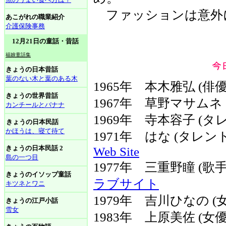
ファッションは意外
あこがれの職業紹介
介護保険事務
12月21日の童話・昔話
福娘童話集
きょうの日本昔話
葉のない木と葉のある木
1965年 本木雅弘 (俳優
きょうの世界昔話
1967年 草野マサムネ
カンチールとバナナ
1969年 寺本容子 (タ
きょうの日本民話
かほうは、寝て待て
1971年 はな (タレ
きょうの日本民話 2
Web Site
島の一つ目
1977年 三重野瞳 (
きょうのイソップ童話
ラブサイト
キツネとワニ
1979年 吉川ひなの 
きょうの江戸小話
雪女
1983年 上原美佐 (女優