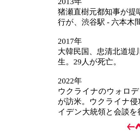
2013年
猪瀬直樹元都知事が提
行が、渋谷駅 - 六本
2017年
大韓民国、忠清北道堤
生。29人が死亡。
2022年
ウクライナのウォロデ
が訪米。ウクライナ侵
イデン大統領と会談を