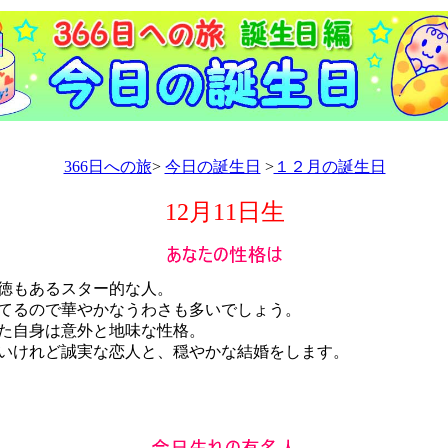
366日への旅
>
今日の誕生日
>
１２月の誕生日
12月11日生
徳もあるスター的な人。
るので華やかなうわさも多いでしょう。
た自身は意外と地味な性格。
けれど誠実な恋人と、穏やかな結婚をします。