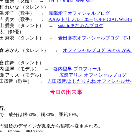
原田 佳奈 （女優） →
JFCT Official Web Site
川村 れいな （タレント）
嘉陽 愛子 （歌手） →
嘉陽愛子オフィシャルブログ
末吉 秀太 （歌手） →
AAA(トリプル・エー) OFFICIAL WEBS
 若山 愛美 （タレント） →
suta-toまなみんブログ
颯太 （俳優）
 岩田 麻衣 （タレント） →
岩田麻衣オフィシャルブログ「F-1 Lo
 朝倉 みかん （タレント） →
オフィシャルブログ｢みかんがみ
朝倉 由舞 （タレント）
谷内 里早 （モデル） →
谷内里早 プロフィール
 広瀬 アリス （モデル） →
広瀬アリス オフィシャルブログ
 吉田凜音（歌手） →
吉田凜音/よしだりんね オフィシャルサ
行。
、成分は銀60%、銅30%、亜鉛10%。
に百円銀貨のデザインが鳳凰から稲穂へ変更される。