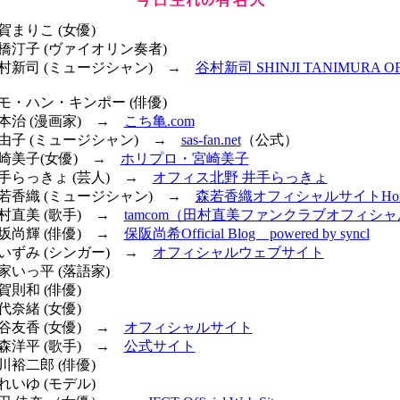
賀まりこ (女優)
前橋汀子 (ヴァイオリン奏者)
谷村新司 (ミュージシャン) →
谷村新司 SHINJI TANIMURA OF
サモ・ハン・キンポー (俳優)
秋本治 (漫画家) →
こち亀.com
原由子 (ミュージシャン) →
sas-fan.net
（公式）
宮崎美子(女優) →
ホリプロ・宮崎美子
井手らっきょ (芸人) →
オフィス北野 井手らっきょ
森若香織 (ミュージシャン) →
森若香織オフィシャルサイトHoney'
田村直美 (歌手) →
tamcom（田村直美ファンクラブオフィシ
保坂尚輝 (俳優) →
保阪尚希Official Blog powered by syncl
橘いずみ (シンガー) →
オフィシャルウェブサイト
林家いっ平 (落語家)
賀則和 (俳優)
代奈緒 (女優)
黒谷友香 (女優) →
オフィシャルサイト
大森洋平 (歌手) →
公式サイト
川裕二郎 (俳優)
れいゆ (モデル)