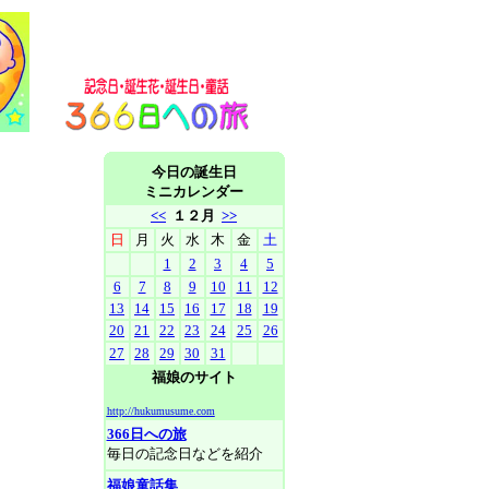
今日の誕生日
ミニカレンダー
<<
１２
月
>>
日
月
火
水
木
金
土
1
2
3
4
5
6
7
8
9
10
11
12
13
14
15
16
17
18
19
20
21
22
23
24
25
26
27
28
29
30
31
福娘のサイト
http://hukumusume.com
366日への旅
毎日の記念日などを紹介
福娘童話集