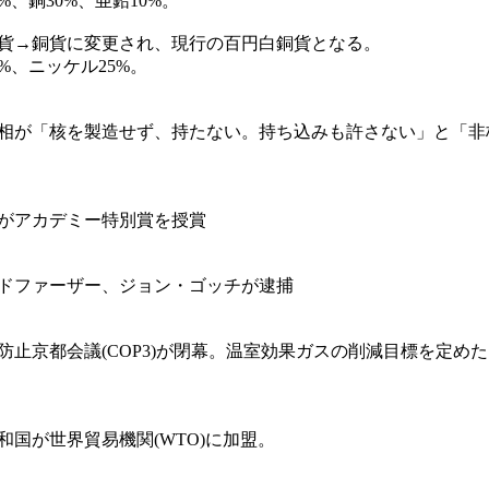
%、銅30%、亜鉛10%。
に銀貨→銅貨に変更され、現行の百円白銅貨となる。
%、ニッケル25%。
相が「核を製造せず、持たない。持ち込みも許さない」と「非
がアカデミー特別賞を授賞
ドファーザー、ジョン・ゴッチが逮捕
防止京都会議(COP3)が閉幕。温室効果ガスの削減目標を定め
和国が世界貿易機関(WTO)に加盟。