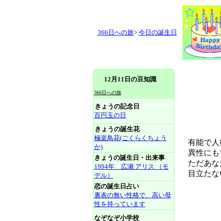
366日への旅
>
今日の誕生日
12月11日の豆知識
366日への旅
きょうの記念日
百円玉の日
きょうの誕生花
極楽鳥花(ごくらくちょう
有能で人
か)
異性にもて
きょうの誕生日・出来事
ただあな
1994年 広瀬 アリス （モ
目立たない
デル）
恋の誕生日占い
裏表の無い性格で、高い母
性を持っています
なぞなぞ小学校