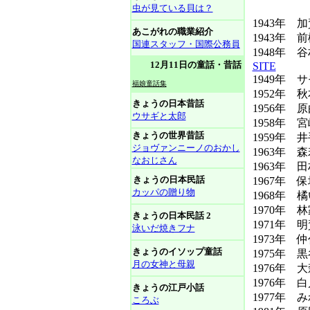
虫が見ている貝は？
1943年 加
あこがれの職業紹介
1943年 
国連スタッフ・国際公務員
1948年 
12月11日の童話・昔話
SITE
1949年 
福娘童話集
1952年 
きょうの日本昔話
1956年 
ウサギと太郎
1958年 
きょうの世界昔話
1959年 
ジョヴァンニーノのおかし
1963年 
なおじさん
1963年 
きょうの日本民話
1967年 
カッパの贈り物
1968年 
1970年 
きょうの日本民話 2
1971年 明
泳いだ焼きフナ
1973年 仲
きょうのイソップ童話
1975年 
月の女神と母親
1976年 
1976年 白
きょうの江戸小話
1977年 み
ころぶ