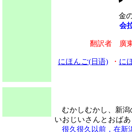
金
会
翻訳者 廣
にほんご(日语)
・
に
むかしむかし、新潟
いおじいさんとおばあ
很久很久以前，在新