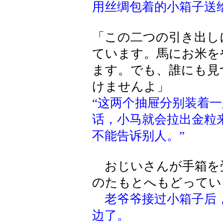
用丝绸包着的小箱子送
「この二つの引き出し
ています。馬にお米を
ます。でも、誰にも見
けませんよ」
“这两个抽屉分别装着
话，小马就会拉出金粒
不能告诉别人。”
おじいさんが手箱を
のたもとへもどってい
老爷爷接过小箱子后
边了。