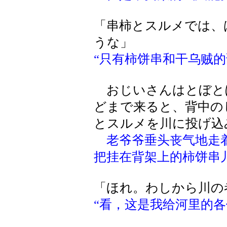
「串柿とスルメでは、
うな」
“只有柿饼串和干乌贼的
おじいさんはとぼと
どまで来ると、背中の
とスルメを川に投げ込
老爷爷垂头丧气地走
把挂在背架上的柿饼串
「ほれ。わしから川の
“看，这是我给河里的各