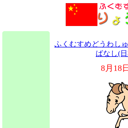
ふくむすめどうわしゅ
ばなし(日
8月1