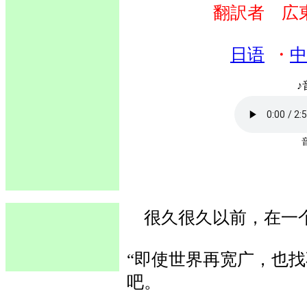
翻訳者 広
日语
・
中
♪
很久很久以前，在一个
“即使世界再宽广，也
吧。