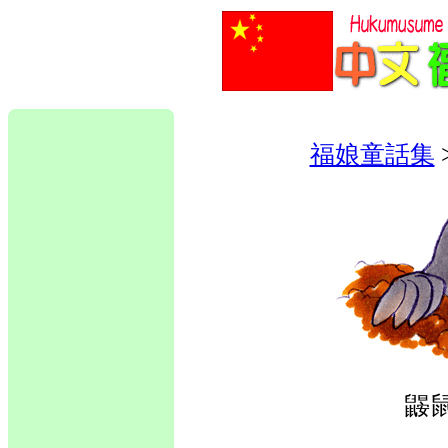
福娘童話集
鼹