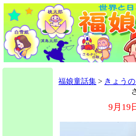
福娘童話集
>
きょうの
9月1