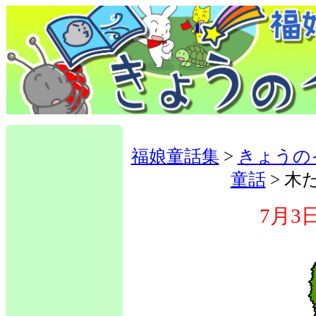
福娘童話集
>
きょうの
童話
> 木
7月3