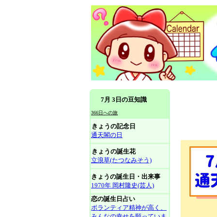
7月 3日の豆知識
366日への旅
きょうの記念日
通天閣の日
きょうの誕生花
立浪草(たつなみそう)
きょうの誕生日・出来事
1970年 岡村隆史(芸人)
恋の誕生日占い
ボランティア精神が高く、
みんなの幸せを願っていま