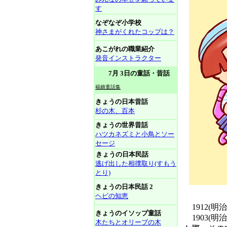
す
なぞなぞ小学校
神さまがくれたコップは？
あこがれの職業紹介
発音インストラクター
7月 3日の童話・昔話
福娘童話集
きょうの日本昔話
杉の木、百本
きょうの世界昔話
ハツカネズミと小鳥とソー
セージ
きょうの日本民話
逃げ出した相撲取り(すもう
とり)
きょうの日本民話 2
ヘビの知恵
1912(
きょうのイソップ童話
1903(
木たちとオリーブの木