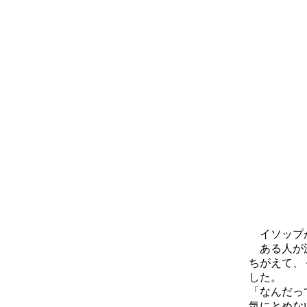
イソップが
ある人が波
ちがえて、
した。
「なんだっ
気にとめな