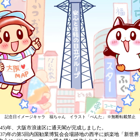
記念日イメージキャラ 福ちゃん イラスト「ぺんた」 ※無断転載禁止
明治45)年、大阪市浪速区に通天閣が完成しました。
明治37)年の第5回内国勧業博覧会会場跡地の西半に娯楽地「新世