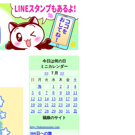
今日は何の日
ミニカレンダー
<<
７月
>>
日
月
火
水
木
金
土
海
1
2
3
4
5
6
7
8
9
10
11
12
13
14
15
16
17
18
19
20
21
22
23
24
25
26
27
28
29
30
31
丑
福娘のサイト
http://hukumusume.com
366日への旅