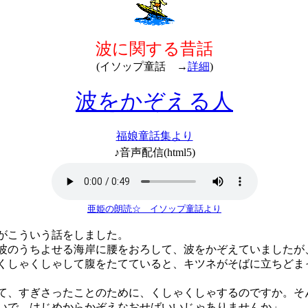
波に関する昔話
(イソップ童話 →
詳細
)
波をかぞえる人
福娘童話集より
♪音声配信(html5)
亜姫の朗読☆ イソップ童話より
こういう話をしました。
のうちよせる海岸に腰をおろして、波をかぞえていましたが
くしゃくしゃして腹をたてていると、キツネがそばに立ちどま
て、すぎさったことのために、くしゃくしゃするのですか。そ
いで、はじめからかぞえなおせばいいじゃありませんか」