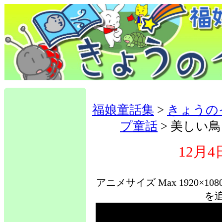
福娘童話集
>
きょうの
プ童話
> 美しい
12月4
アニメサイズ Max 1920×10
を