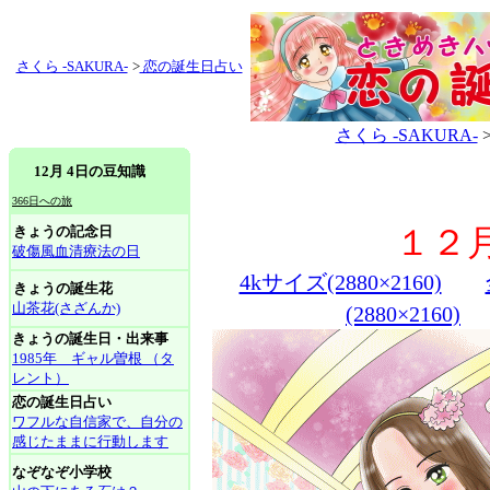
さくら -SAKURA-
>
恋の誕生日占い
さくら -SAKURA-
12月 4日の豆知識
366日への旅
きょうの記念日
１２
破傷風血清療法の日
4kサイズ(2880×2160)
きょうの誕生花
山茶花(さざんか)
(2880×2160)
きょうの誕生日・出来事
1985年 ギャル曽根 （タ
レント）
恋の誕生日占い
ワフルな自信家で、自分の
感じたままに行動します
なぞなぞ小学校