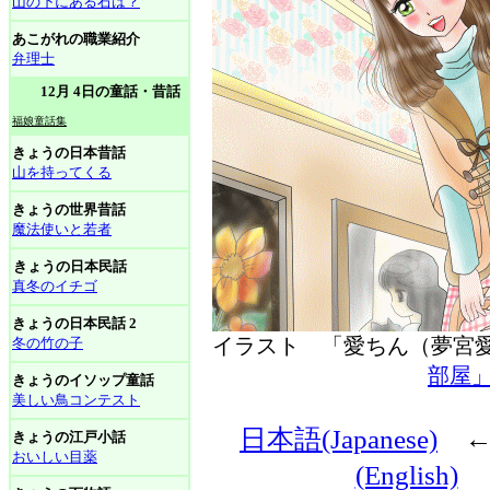
山の下にある石は？
あこがれの職業紹介
弁理士
12月 4日の童話・昔話
福娘童話集
きょうの日本昔話
山を持ってくる
きょうの世界昔話
魔法使いと若者
きょうの日本民話
真冬のイチゴ
きょうの日本民話 2
イラスト 「愛ちん（夢
冬の竹の子
部屋
きょうのイソップ童話
美しい鳥コンテスト
日本語(Japanese)
きょうの江戸小話
おいしい目薬
(English)