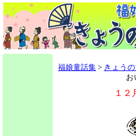
福娘童話集
>
きょうの
お
１２