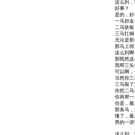
这么到，
好事？
是的，好事
一马担金
二马驮银
三马扛铜
无论是那
那马上得
这么到啊
那既然这
我帮三头
可以啊，
当然你三
三马敲了
你把二马
你再帮一
但是，最
那条马，
懂了，最
男的一讲
这么到，第