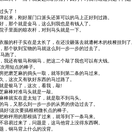
过头了！
起来，刚好屋门口派头还算可以的马上正好到过路。
，那个就是金马，这么到我也是有钱人了。
院子里面的晾衣杆，对到马头就是一下。
服的杆子实在是太长了，在还没砸落去就遭树木的枝桠挂到了
那个驮到宝物的马就这么到一步一步的过去了。
马跑了。
我还有银马和铜马，把这二个敲了我也可以有大钱。
次用短点的棒子。
把磨芝麻的捣头一取，就等到第二条的马过来。
久，这次又有驮好东西的马过路了。
是银马了，这次，看我，敲!
芝麻棒对准马头就是一敲。
麻棒就实在是太短了，就是取不到马头。
马，又那么到一步一步的从男的傍边过去了。
好!这次要搞根稍微长点的棒子。
称秤用的那根搞了过来，就等到下一条马来。
容易过来了，问题是，这马他背上没得东西啊。
题，铜马背上什么的没背。