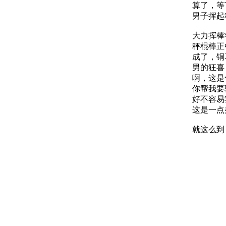
算了，等下
男子挥起
大力挥棒
秤棍棒正中
成了，铜
男的狂喜，
啊，这是
你帮我要
好不容易我
这是一点办
就这么到