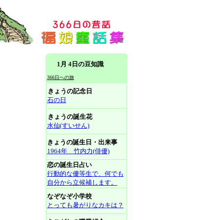
1月 4日の豆知識
366日への旅
きょうの記念日
石の日
きょうの誕生花
水仙(すいせん)
きょうの誕生日・出来事
1964年 竹内力(俳優)
恋の誕生日占い
行動的な優等生で、何でも
自分から立候補します。
なぞなぞ小学校
とっても暑がりなカキは？