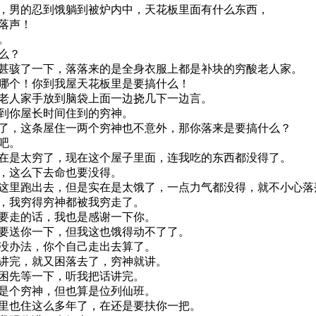
男的忍到饿躺到被炉内中，天花板里面有什么东西，
落声！
。
么？
骇了一下，落落来的是全身衣服上都是补块的穷酸老人家。
哪个！你到我屋天花板里是要搞什么！
人家手放到脑袋上面一边挠几下一边言。
到你屋长时间住到的穷神。
，这条屋住一两个穷神也不意外，那你落来是要搞什么？
吧。
是太穷了，现在这个屋子里面，连我吃的东西都没得了。
，这么下去命也要没得。
里跑出去，但是实在是太饿了，一点力气都没得，就不小心落
，我穷得穷神都被我穷走了。
要走的话，我也是感谢一下你。
要送你一下，但我这也饿得动不了了。
没办法，你个自己走出去算了。
讲完，就又困落去了，穷神就讲。
困先等一下，听我把话讲完。
是个穷神，但也算是位列仙班。
里也住这么多年了，在还是要扶你一把。