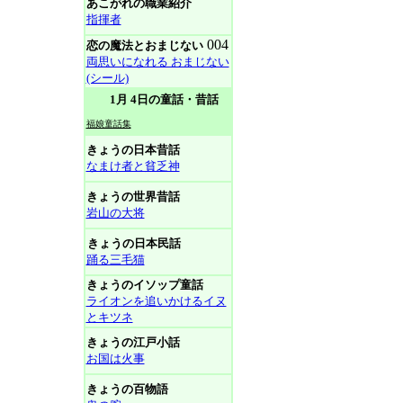
あこがれの職業紹介
指揮者
004
恋の魔法とおまじない
両思いになれる おまじない
(シール)
1月 4日の童話・昔話
福娘童話集
きょうの日本昔話
なまけ者と貧乏神
きょうの世界昔話
岩山の大将
きょうの日本民話
踊る三毛猫
きょうのイソップ童話
ライオンを追いかけるイヌ
とキツネ
きょうの江戸小話
お国は火事
きょうの百物語