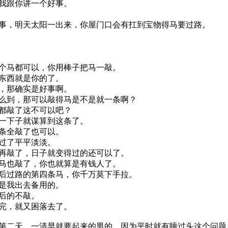
我跟你讲一个好事。
，明天太阳一出来，你屋门口会有扛到宝物得马要过路。
个马都可以，你用棒子把马一敲。
东西就是你的了。
，那确实是好事啊。
么到，那可以敲得马是不是就一条啊？
都敲了这不可以吧？
一下子就谋算到这条了。
条全敲了也可以。
过了平平淡淡。
再敲了，日子就变得过的还可以了。
马也敲了，你也就算是有钱人了。
后过路的第四条马，你千万莫下手拉。
是我出去备用的。
后的不敲。
完，就又困落去了。
二天，一清早就要起来的男的，因为平时就有睡过头这个问题