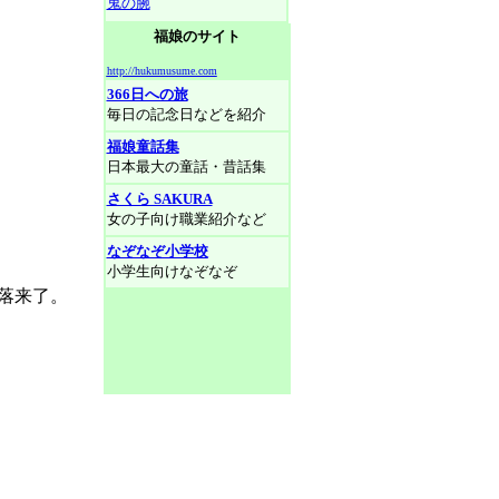
鬼の腕
福娘のサイト
http://hukumusume.com
366日への旅
毎日の記念日などを紹介
福娘童話集
日本最大の童話・昔話集
さくら SAKURA
女の子向け職業紹介など
なぞなぞ小学校
小学生向けなぞなぞ
落来了。