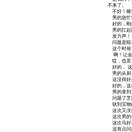
不来了。
不好！睡
男的急忙弹
好的，刚好
男的扛起
发力声！
问题是晾衣
这个时候，
啊！让金
哎，也罢，
好的， 这
男的从厨房
这没得好
好的，这就
男的拿到
问题了芝
驮到宝物的
这次又没搞
这次男的把
这次马好不
这有点问