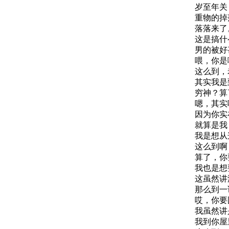
岁至年关，
重物的掉
落落来了
这是搞什
男的被好甚
喂，你是
这么到，老
其实我是
穷神？算了
嗯，其实
因为你实在
就算是我
我是想从这
这么到啊
算了，你
我也是想
这虽然讲
那么到一
哎，你要
我虽然讲
我到你屋