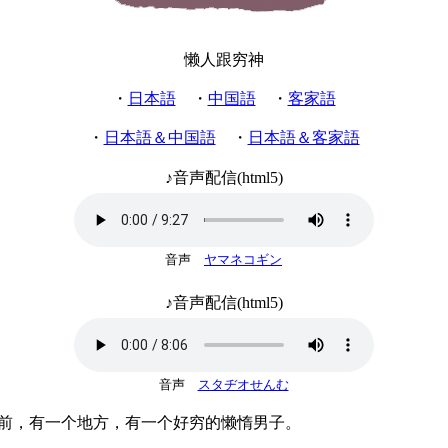
懒人跟穷神
・
日本語
・
中国語
・
客家語
・
日本語＆中国語
・
日本語＆客家語
♪音声配信(html5)
音声
ヤマネコギン
♪音声配信(html5)
音声
スタヂオせんむ
，有一个地方，有一个好穷的懒惰男子。