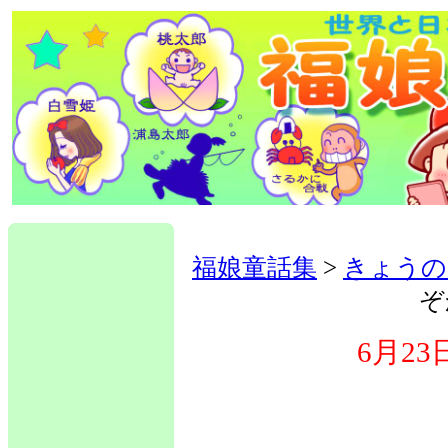
福娘童話集
>
きょうの
ぞ
6月2