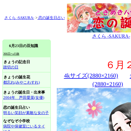
さくら -SAKURA-
>
恋の誕生日占い
さくら -SAKURA-
6月23日の豆知識
366日への旅
きょうの記念日
６月
踏切の日
4kサイズ(2880×2160)
きょうの誕生花
都忘れ(みやこわすれ)
(2880×2160)
きょうの誕生日・出来事
2004年 芦田愛菜(女優)
恋の誕生日占い
明るい笑顔が素敵な女の子
なぞなぞ小学校
病院や保健室にいるタイ