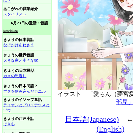
は？
あこがれの職業紹介
スタイリスト
6月23日の童話・昔話
福娘童話集
きょうの日本昔話
なぞかけあねさま
きょうの世界昔話
大きな家と小さな家
きょうの日本民話
カメの恩返し
きょうの日本民話 2
ブタを飲み込んだカエル
イラスト 「愛ちん（夢
きょうのイソップ童話
部屋
ライオンとプロメテウスと
ゾウ
日本語(Japanese)
きょうの江戸小話
でき心
(English)