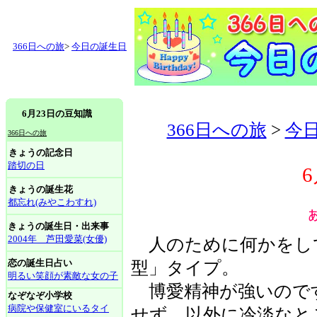
366日への旅
>
今日の誕生日
6月23日の豆知識
366日への旅
>
今
366日への旅
きょうの記念日
踏切の日
きょうの誕生花
都忘れ(みやこわすれ)
きょうの誕生日・出来事
2004年 芦田愛菜(女優)
人のために何かをし
恋の誕生日占い
型」タイプ。
明るい笑顔が素敵な女の子
博愛精神が強いので
なぞなぞ小学校
病院や保健室にいるタイ
せず、以外に冷淡なと