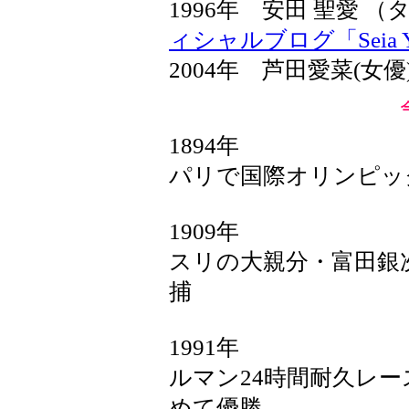
1996年 安田 聖愛
ィシャルブログ「Seia Y
2004年 芦田愛菜(女
1894年
パリで国際オリンピック
1909年
スリの大親分・富田銀次
捕
1991年
ルマン24時間耐久レ
めて優勝