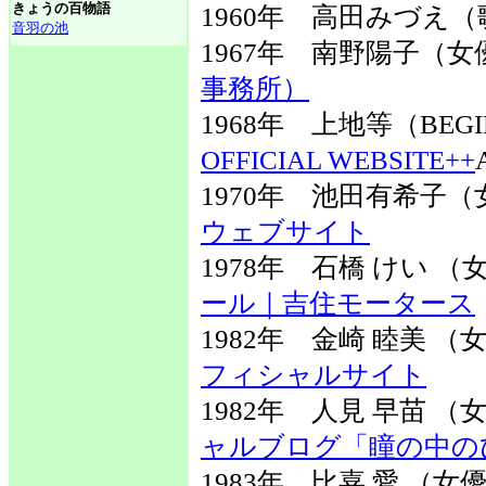
きょうの百物語
1960年 高田みづえ
音羽の池
1967年 南野陽子（
事務所）
1968年 上地等（BE
OFFICIAL WEBSITE++
1970年 池田有希子
ウェブサイト
1978年 石橋 けい 
ール｜吉住モータース
1982年 金崎 睦美 
フィシャルサイト
1982年 人見 早苗 
ャルブログ「瞳の中の
1983年 比嘉 愛 （