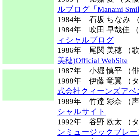
ルブログ「Manami Smile
1984年 石坂 ちなみ
1984年 吹田 早哉佳
ィシャルブログ
1986年 尾関 美穂 
美穂)Official WebSite
1987年 小堀 慎平 （
1988年 伊藤 竜翼
式会社クィーンズアベ
1989年 竹達 彩奈 
シャルサイト
1992年 谷野 欧太
ンミュージックブレー