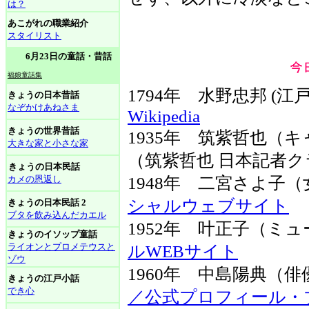
は？
あこがれの職業紹介
スタイリスト
6月23日の童話・昔話
福娘童話集
1794年 水野忠邦 (
きょうの日本昔話
なぞかけあねさま
Wikipedia
きょうの世界昔話
1935年 筑紫哲也
大きな家と小さな家
（筑紫哲也 日本記者
きょうの日本民話
カメの恩返し
1948年 二宮さよ子
シャルウェブサイト
きょうの日本民話 2
ブタを飲み込んだカエル
1952年 叶正子（
きょうのイソップ童話
ライオンとプロメテウスと
ルWEBサイト
ゾウ
1960年 中島陽典（
きょうの江戸小話
でき心
／公式プロフィール・