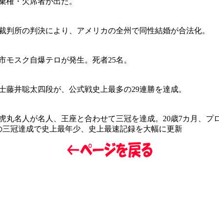
の棄権・欠席者が出た。
裁判所の判決により、アメリカの全州で同性結婚が合法化。
市モスク自爆テロが発生。死者25名。
士藤井聡太四段が、公式戦史上最多の29連勝を達成。
虎丸名人が名人、王座と合わせて三冠を達成。20歳7カ月、プ
の三冠達成で史上最年少、史上最速記録を大幅に更新