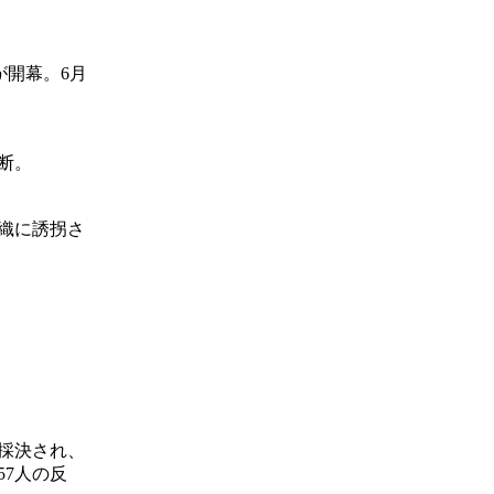
が開幕。6月
断。
織に誘拐さ
採決され、
7人の反