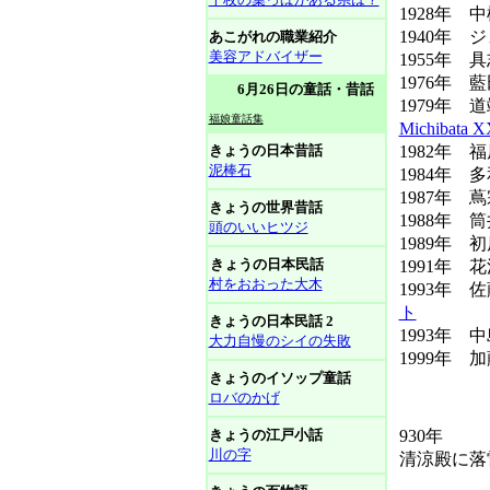
1928年
1940年
あこがれの職業紹介
美容アドバイザー
1955年
1976年
6月26日の童話・昔話
1979年
福娘童話集
Michibata
きょうの日本昔話
1982年 
泥棒石
1984年 
1987年 
きょうの世界昔話
1988年 
頭のいいヒツジ
1989年 
きょうの日本民話
1991年 
村をおおった大木
1993年 
ト
きょうの日本民話 2
1993年 
大力自慢のシイの失敗
1999年 
きょうのイソップ童話
ロバのかげ
きょうの江戸小話
930年
川の字
清涼殿に落