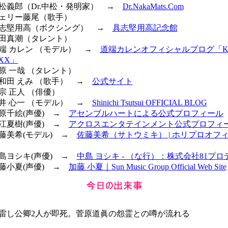
 中松義郎（Dr.中松・発明家） →
Dr.NakaMats.Com
 ジェリー藤尾（歌手）
 具志堅用高（ボクシング） →
具志堅用高記念館
 藍田真潮（タレント）
 道端 カレン （モデル） →
道端カレンオフィシャルブログ「Kar
 XXX」
福原 一哉 （タレント）
多和田 えみ （歌手） →
公式サイト
蔦宗 正人 （俳優）
筒井 心一 （モデル） →
Shinichi Tsutsui OFFICIAL BLOG
初原千絵(声優) →
アセンブルハートによる公式プロフィール
花江夏樹(声優) →
アクロスエンタテインメント公式プロフィ
佐藤美希(モデル) →
佐藤美希（サトウミキ） | ホリプロオフ
中島ヨシキ(声優) →
中島 ヨシキ - （な行）：株式会社81プ
加藤小夏(声優) →
加藤 小夏｜Sun Music Group Official Web Site
雷し公卿2人が即死。菅原道眞の怨霊との噂が流れる