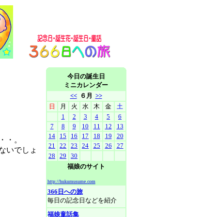
今日の誕生日
ミニカレンダー
<<
６月
>>
日
月
火
水
木
金
土
1
2
3
4
5
6
7
8
9
10
11
12
13
14
15
16
17
18
19
20
・・。
21
22
23
24
25
26
27
ないでしょ
28
29
30
福娘のサイト
http://hukumusume.com
366日への旅
毎日の記念日などを紹介
福娘童話集