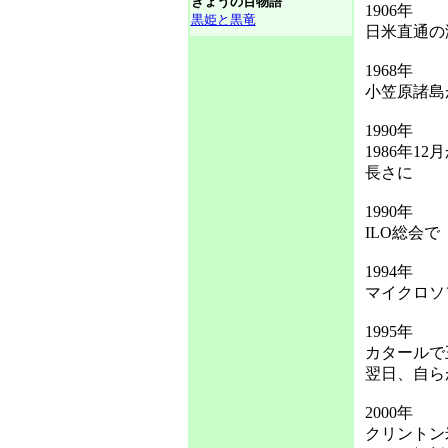
きょうの百物語
1906年
黒姫と黒竜
日米直通の
1968年
小笠原諸島
1990年
1986年
長さに
1990年
ILO総会
1994年
マイクロソ
1995年
カタールで
翌日、自ら
2000年
クリントン