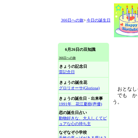
366日への旅
>
今日の誕生日
6月26日の豆知識
366日への旅
きょうの記念日
雷記念日
きょうの誕生花
グロリオーサ(Gloriosa)
おとなしそ
でも から
きょうの誕生日・出来事
う。
1991年 花江夏樹(声優)
恋の誕生日占い
動物好きな、大人しくてピ
ュアな心の持ち主
なぞなぞ小学校
千枚の葉っぱがある県は？