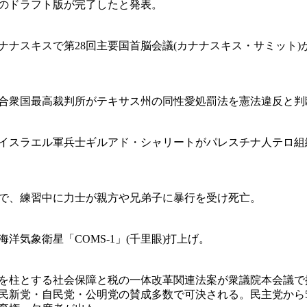
のドラフト版が完了したと発表。
ナナスキスで第28回主要国首脳会議(カナナスキス・サミット)
合衆国最高裁判所がテキサス州の同性愛処罰法を憲法違反と判
イスラエル軍兵士ギルアド・シャリートがパレスチナ人テロ組
で、練習中に力士が親方や兄弟子に暴行を受け死亡。
洋気象衛星「COMS-1」(千里眼)打上げ。
を柱とする社会保障と税の一体改革関連法案が衆議院本会議で
民新党・自民党・公明党の賛成多数で可決される。民主党から5