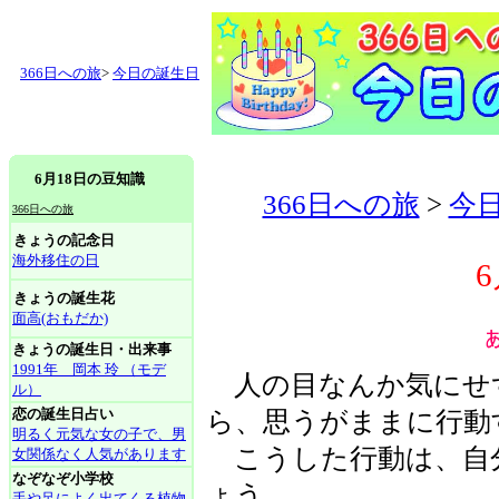
366日への旅
>
今日の誕生日
6月18日の豆知識
366日への旅
>
今
366日への旅
きょうの記念日
海外移住の日
きょうの誕生花
面高(おもだか)
きょうの誕生日・出来事
1991年 岡本 玲 （モデ
人の目なんか気にせ
ル）
恋の誕生日占い
ら、思うがままに行動
明るく元気な女の子で、男
こうした行動は、自
女関係なく人気があります
なぞなぞ小学校
ょう。
手や足によく出てくる植物