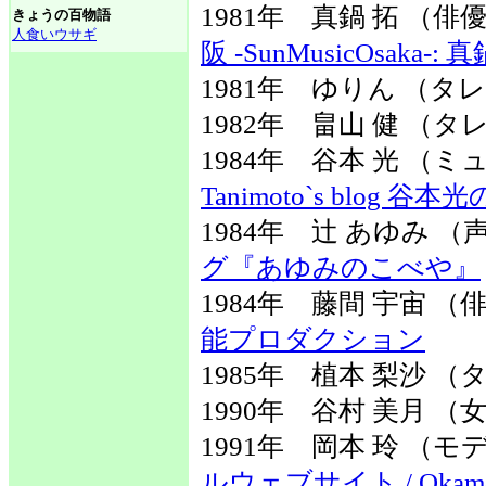
1981年 真鍋 拓 （
きょうの百物語
人食いウサギ
阪 -SunMusicOsaka-: 
1981年 ゆりん （タ
1982年 畠山 健 （タ
1984年 谷本 光 
Tanimoto`s blog 
1984年 辻 あゆみ 
グ『あゆみのこべや』
1984年 藤間 宇宙 
能プロダクション
1985年 植本 梨沙
1990年 谷村 美月 （
1991年 岡本 玲 （
ルウェブサイト / Okamoto Re