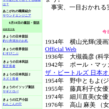
は？
事実、一目おかれる
あこがれの職業紹介
サウンドエンジニア
6月18日の童話・昔話
福娘童話集
きょうの日本昔話
1934年 横山光輝(漫
釣り舟清次のお札
Official Web
きょうの世界昔話
むすびこぶ
1936年 大槻義彦 (
きょうの日本民話
1942年 ポール・マ
貧乏長者
ザ・ビートルズ 日本
きょうの日本民話 2
ネズミ長者
1954年 野中ともよ(
きょうのイソップ童話
1955年 藤真利子(女優
ヤギとロバ
1974年 細川直美(女優
きょうの江戸小話
1976年 高山 麻美 （
れんこんの穴