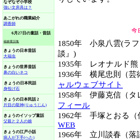
なぞなぞ小学校
強い文房具は？
あこがれの職業紹介
調香師
6月27日の童話・昔話
1850年 小泉八雲(ラ
福娘童話集
きょうの日本昔話
談』)
大福虫
1935年 レオナルド
きょうの世界昔話
鼻の白いネコ
1936年 横尾忠則（
ャルウェブサイト
きょうの日本民話
身投げ石
1958年 伊藤克信
きょうの日本民話 2
フィール
片目の龍神(りゅうじん)
1962年 手塚とおる
きょうのイソップ童話
父親と２人の娘
WEB
きょうの江戸小話
1966年 立川談春（
病人が下手(へた)