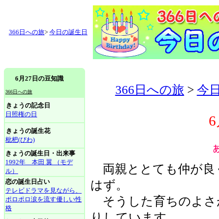
366日への旅
>
今日の誕生日
6月27日の豆知識
366日への旅
>
今
366日への旅
きょうの記念日
日照権の日
きょうの誕生花
枇杷(びわ)
きょうの誕生日・出来事
1992年 本田 翼 （モデ
両親ととても仲が良
ル）
恋の誕生日占い
はず。
テレビドラマを見ながら、
そうした育ちのよさ
ポロポロ涙を流す優しい性
格
りしています。