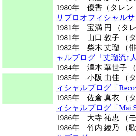
1980年 優香（タレ
リプロオフィシャルサ
1981年 宝満 円 
1981年 山口 敦子 
1982年 柴木 丈瑠 
ャルブログ「丈瑠流↑
1984年 澤本 華世子
1985年 小阪 由佳
ィシャルブログ「Recov
1985年 佐倉 真衣
ィシャルブログ「Mai Sw
1986年 大寺 祐恵 （
1986年 竹内 綾乃 