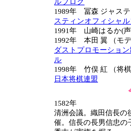
ルブログ
1989年 冨森 ジャ
スティンオフィシャルブログ
1991年 山崎はるか(
1992年 本田 翼 （
ダストプロモーション制
ル
1998年 竹俣 紅 （
日本将棋連盟
1582年
清洲会議。織田信長の
催。信長の長男信忠の子