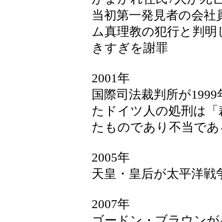
当初第一発見者の会社
ム真理教の犯行と判明
きすぎを謝罪
2001年
国際司法裁判所が199
たドイツ人の処刑は「
たものであり不当であ
2005年
天皇・皇后が太平洋戦
2007年
ゴードン・ブラウンが