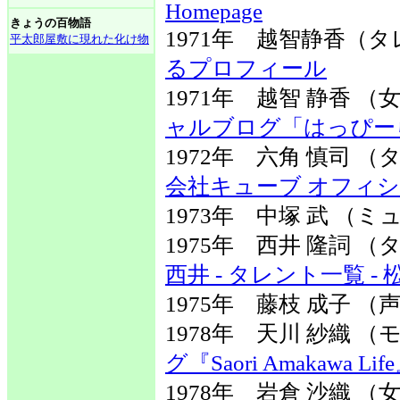
Homepage
きょうの百物語
1971年 越智静香
平太郎屋敷に現れた化け物
るプロフィール
1971年 越智 静香 
ャルブログ「はっぴー
1972年 六角 慎司
会社キューブ オフィ
1973年 中塚 武 
1975年 西井 隆詞
西井 - タレント一覧 -
1975年 藤枝 成子 （
1978年 天川 紗織
グ『Saori Amakawa Lif
1978年 岩倉 沙織 （