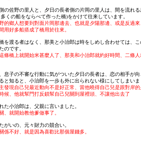
側の佐野の里人と、夕日の長者側の片岡の里人は、間を流れる
→多くの船をならべて作った橋)をかけて往来しています。
野的鄉人想要到對面片岡那邊去、也就是夕陽那邊、或是反過來
間用好多船搭成了橋用於往來。
橋を渡る者はなく、那美と小治郎は時をしめし合わせては、こ
たのです。
這條橋上就開始米甚麼人了、那美和小治郎就約好時間、二條人
、息子の不審な行動に気がついた夕日の長者は、恋の相手が向
ると知ると、小治郎を一歩も外に出られない様にしてしまいま
主發現自己兒最近動向不是好正常、當他曉得自己兒是跟對岸的
時候、他就幫門打反鎖幫自己兒關到屋裡頭、不讓他出去了
れた小治郎は、父親に言いました。
關、就開始教他爹做事了。
たがいの、元々財力の競合い。
關係不好、就是因為喜歡比那個屋錢多。