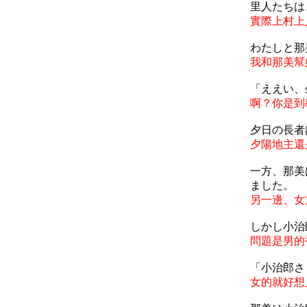
里人たちは
實際上村上
わたしと那
我和那美幫
「ええい、
啊？你是到
夕日の長者
夕陽地主還
一方、那美
ました。
另一邊、女
しかし小治
問題是男的
「小治郎さ
女的就好想