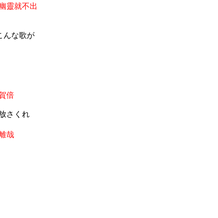
幽靈就不出
こんな歌が
賀倍
放さくれ
離哉