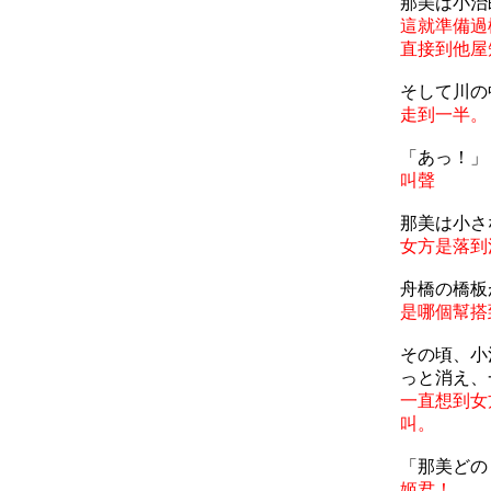
那美は小治
這就準備過
直接到他屋
そして川の
走到一半。
「あっ！」
叫聲
那美は小さ
女方是落到
舟橋の橋板
是哪個幫搭
その頃、小
っと消え、
一直想到女
叫。
「那美どの
姬君！