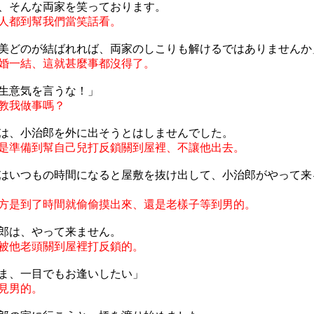
、そんな両家を笑っております。
人都到幫我們當笑話看。
美どのが結ばれれば、両家のしこりも解けるではありませんか
婚一結、這就甚麼事都沒得了。
生意気を言うな！」
教我做事嗎？
は、小治郎を外に出そうとはしませんでした。
是準備到幫自己兒打反鎖關到屋裡、不讓他出去。
はいつもの時間になると屋敷を抜け出して、小治郎がやって来
方是到了時間就偷偷摸出來、還是老樣子等到男的。
郎は、やって来ません。
被他老頭關到屋裡打反鎖的。
ま、一目でもお逢いしたい」
見男的。