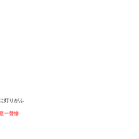
に灯りがふ
是一聲慘