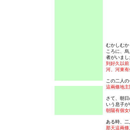
むかしむか
ころに、烏
者がいまし
到好久以前
河、河東有
この二人の
這兩條地主
さて、朝日
いう息子が
朝陽有個女
ある時、二
那天這兩條