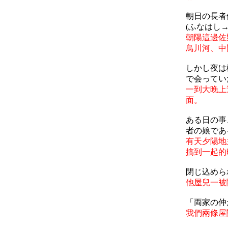
朝日の長者
(ふなはし
朝陽這邊佐
鳥川河、中
しかし夜は
で会ってい
一到大晚上
面。
ある日の事
者の娘であ
有天夕陽地
搞到一起的
閉じ込めら
他屋兒一被
「両家の仲
我們兩條屋