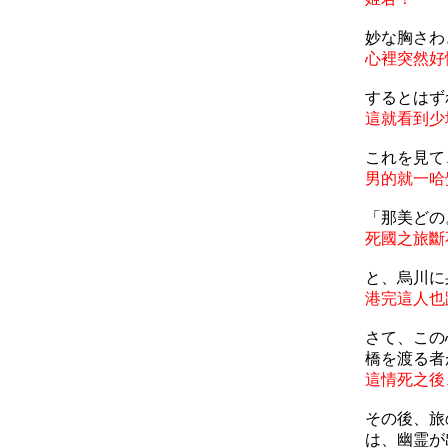
妙な胸さわ
心裡突然好
するとはず
這就看到少
これを見て
男的就一哈
「那美どの
死國之旅斷
と、烏川に
港完這人也
さて、この
橋を渡る者
這情死之後
その後、旅
は、幽霊が