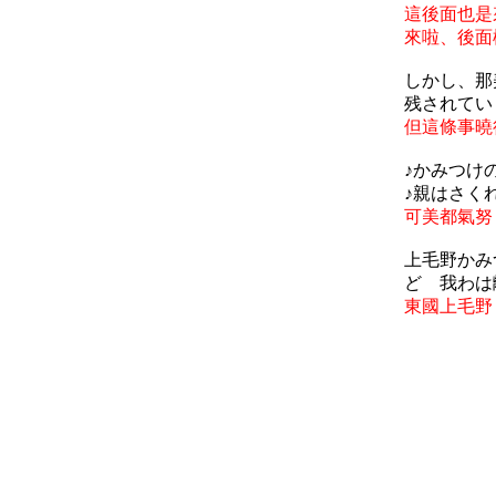
這後面也是
來啦、後面
しかし、那
残されてい
但這條事曉
♪かみつけ
♪親はさく
可美都氣努
上毛野かみ
ど 我わは
東國上毛野