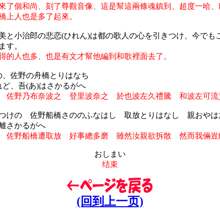
來了個和尚、刻了尊觀音像、這是幫這兩條魂鎮到、超度一哈、
橋上人也是多了起來。
美と小治郎の悲恋(ひれん)は都の歌人の心を引きつけ、今でも
ます。
得的人也多、也是有文才幫他編到和歌裡面去了。
の、佐野の舟橋とりはなち
れど、吾(あ)はさかるがへ
 佐野乃布奈波之 登里波奈之 於也波左久禮騰 和波左可流
つけの 佐野船橋さののふなはし 取放とりはなし 親おやは
離さかるがへ
 佐野船橋遭取放 好事總多磨 雖然汝親欲拆散 然而我倆豈
おしまい
结束
(回到上一页)