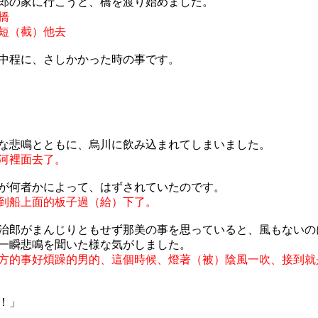
郎の家に行こうと、橋を渡り始めました。
橋
短（截）他去
中程に、さしかかった時の事です。
な悲鳴とともに、烏川に飲み込まれてしまいました。
河裡面去了。
が何者かによって、はずされていたのです。
到船上面的板子過（給）下了。
治郎がまんじりともせず那美の事を思っていると、風もないの
一瞬悲鳴を聞いた様な気がしました。
方的事好煩躁的男的、這個時候、燈著（被）陰風一吹、接到就
！」