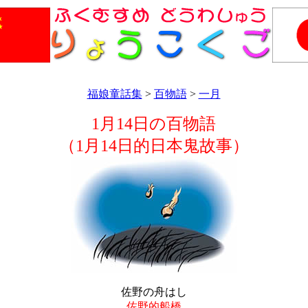
福娘童話集
>
百物語
>
一月
1月14日の百物語
（1月14日的日本鬼故事）
佐野の舟はし
佐野的船橋