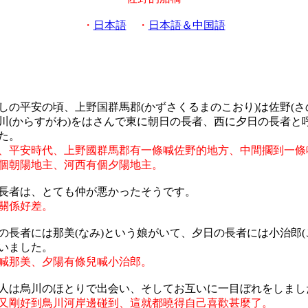
・
日本語
・
日本語＆中国語
しの平安の頃、上野国群馬郡(かずさくるまのこおり)は佐野(さ
川(からすがわ)をはさんで東に朝日の長者、西に夕日の長者と
た。
、平安時代、上野國群馬郡有一條喊佐野的地方、中間擱到一條
個朝陽地主、河西有個夕陽地主。
長者は、とても仲が悪かったそうです。
關係好差。
の長者には那美(なみ)という娘がいて、夕日の長者には小治郎(
いました。
喊那美、夕陽有條兒喊小治郎。
人は烏川のほとりで出会い、そしてお互いに一目ぼれをしまし
又剛好到鳥川河岸邊碰到、這就都曉得自己喜歡甚麼了。