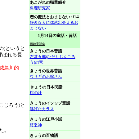
あこがれの職業紹介
料理研究家
014
恋の魔法とおまじない
好きな人に偶然出会えるお
まじない
1月14日の童話・昔話
福娘童話集
の)というと
きょうの日本昔話
呼ばれる長
左甚五郎(ひだりじんごろ
う)の竜
喊鳥川的
きょうの世界昔話
ウサギのお嫁さん
きょうの日本民話
桃の汁
きょうのイソップ童話
こじろう)と
逃げたカラス
きょうの江戸小話
貧乏神
た。
きょうの百物語