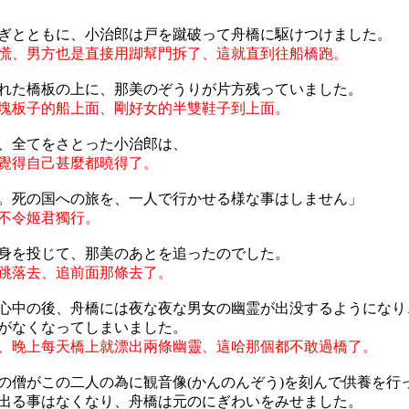
ぎとともに、小治郎は戸を蹴破って舟橋に駆けつけました。
慌、男方也是直接用踋幫門拆了、這就直到往船橋跑。
れた橋板の上に、那美のぞうりが片方残っていました。
塊板子的船上面、剛好女的半雙鞋子到上面。
、全てをさとった小治郎は、
覺得自己甚麼都曉得了。
。死の国への旅を、一人で行かせる様な事はしません」
不令姬君獨行。
身を投じて、那美のあとを追ったのでした。
跳落去、追前面那條去了。
心中の後、舟橋には夜な夜な男女の幽霊が出没するようになり
がなくなってしまいました。
、晚上每天橋上就漂出兩條幽靈、這哈那個都不敢過橋了。
の僧がこの二人の為に観音像(かんのんぞう)を刻んで供養を行
出る事はなくなり、舟橋は元のにぎわいをみせました。