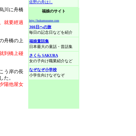
佐野の舟はし
烏川に舟橋
福娘のサイト
http://hukumusume.com
、就要經過
366日への旅
毎日の記念日などを紹介
の舟橋の上
福娘童話集
日本最大の童話・昔話集
就到橋上碰
さくら SAKURA
女の子向け職業紹介など
なぞなぞ小学校
こう岸の長
小学生向けなぞなぞ
した。
夕陽他屋女