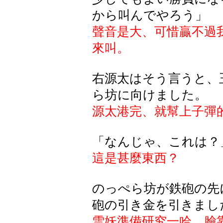
から叫んでやろう」
聲音是大、可惜贏不過
來叫。
右源太はそう言うと、
ら坊に向けました。
源太港完、就幫上子彈
「なんじゃ、これは？
這是甚麼東西？
のっぺら坊が鉄砲の先
砲の引き金を引きまし
雪妖準備研究一哈、臉