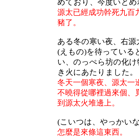
めており、今度いとめ
源太已經成功幹死九百
豬了。
ある冬の寒い夜、右源
(えもの)を待ってい
い、のっぺら坊の化け
き火にあたりました。
冬天一個寒夜、源太一
不曉得從哪裡過來個、
到源太火堆邊上。
(こいつは、やっかい
怎麼是來條這東西。