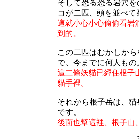
そして恐る恐る岩穴を
コが二匹、頭を並べて
這就小心小心偷偷看岩
到的。
この二匹はむかしから
で、今までに何人もの
這二條妖貓已經住根子
貓手裡。
それから根子岳は、猫
です。
後面也幫這裡、根子山