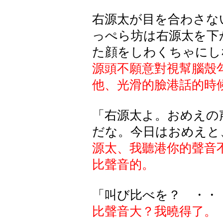
右源太が目を合わさな
っぺら坊は右源太を下
た顔をしわくちゃにし
源頭不願意對視幫腦殼
他、光滑的臉港話的時
「右源太よ。おめえの
だな。今日はおめえと
源太、我聽港你的聲音
比聲音的。
「叫び比べを？ ・・
比聲音大？我曉得了。