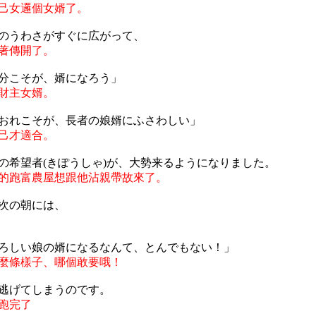
己女邏個女婿了。
のうわさがすぐに広がって、
著傳開了。
分こそが、婿になろう」
財主女婿。
おれこそが、長者の娘婿にふさわしい」
己才適合。
の希望者(きぽうしゃ)が、大勢来るようになりました。
的跑富農屋想跟他沾親帶故來了。
次の朝には、
ろしい娘の婿になるなんて、とんでもない！」
麼條樣子、哪個敢要哦！
逃げてしまうのです。
跑完了