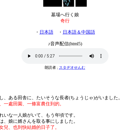
墓場へ行く娘
奇行
・
日本語
・
日本語＆中国語
♪音声配信(html5)
朗読者 ;
スタヂオせんむ
し、ある田舎に、たいそうな長者(ちょうじゃ)がいました。
、一處田園、一條富農住到的。
れいな一人娘がいて、もう年頃です。
は、娘に婿さんを取る事にしました。
女兒、也到快結婚的日子了。