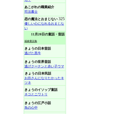
あこがれの職業紹介
司法書士
325
恋の魔法とおまじない
優しい心になれるおまじな
い
11月20日の童話・昔話
福娘童話集
きょうの日本昔話
逃げた黒牛
きょうの世界昔話
逃げクーナンと赤い子ウマ
きょうの日本民話
お坊さんになりたかったキ
ツネ
きょうのイソップ童話
ネコとニワトリ
きょうの江戸小話
魚の心中