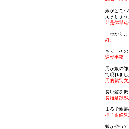
娘がどこへ
えましょう
若是你幫這
「わかりま
好。
さて、その
這就半夜。
男が娘の部
で現れまし
男的就到女
長い髪を振
長頭髮散起
まるで幽霊
樣子跟條鬼
娘がやって