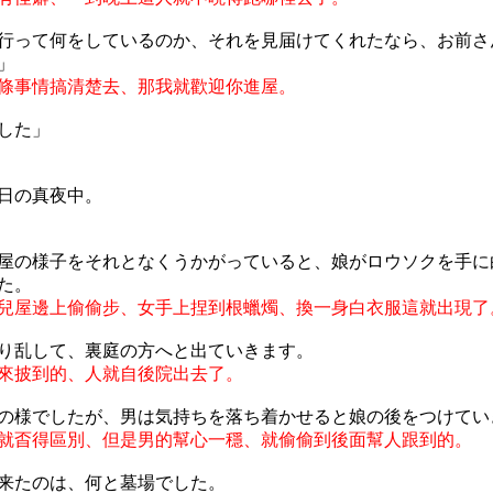
行って何をしているのか、それを見届けてくれたなら、お前さ
」
條事情搞清楚去、那我就歡迎你進屋。
した」
日の真夜中。
屋の様子をそれとなくうかがっていると、娘がロウソクを手に
た。
兒屋邊上偷偷步、女手上捏到根蠟燭、換一身白衣服這就出現了
り乱して、裏庭の方へと出ていきます。
來披到的、人就自後院出去了。
の様でしたが、男は気持ちを落ち着かせると娘の後をつけてい
就㫘得區別、但是男的幫心一穩、就偷偷到後面幫人跟到的。
来たのは、何と墓場でした。