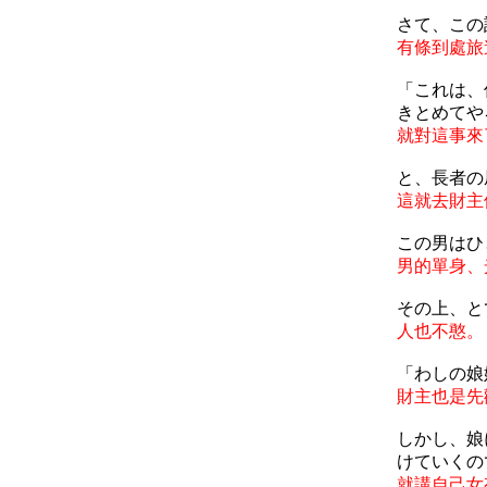
さて、この
有條到處旅
「これは、
きとめてや
就對這事來
と、長者の
這就去財主
この男はひ
男的單身、
その上、と
人也不憨。
「わしの娘
財主也是先
しかし、娘
けていくの
就講自己女