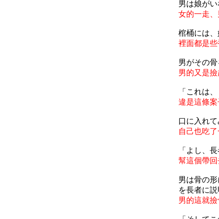
男は娘がい
女的一走、
棺桶には、
裡面都是些
男がその骨
男的又是撿
「これは、
違是這條案
口に入れて
自己也吃了
「よし、長
幫這個帶回
男は骨の形
を長者に説
男的這就撿