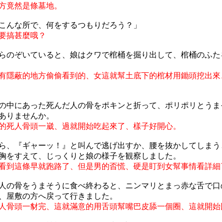
方竟然是條墓地。
こんな所で、何をするつもりだろう？」
要搞甚麼哦？
らのぞいていると、娘はクワで棺桶を掘り出して、棺桶のふた
有隱蔽的地方偷偷看到的、女這就幫土底下的棺材用鋤頭挖出來
の中にあった死んだ人の骨をポキンと折って、ポリポリとうま
ありませんか。
的死人骨頭一崴、過就開始吃起來了、樣子好開心。
ら、『ギャーッ！』と叫んで逃げ出すか、腰を抜かしてしまう
胸をすえて、じっくりと娘の様子を観察しました。
看到這條早就跑路了、但是男的㫘慌、硬是盯到女幫事情看詳細
人の骨をうまそうに食べ終わると、ニンマリとまっ赤な舌で口
、屋敷の方へ戻って行きました。
人骨頭一豺完、這就滿意的用舌頭幫嘴巴皮舔一個圈、這就開始