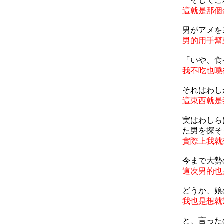
「そしてこ
這就是那個
男がアメを
男的用手幫
「いや、食
我不吃也曉
それはわし
這東西就是
実はわしら
た男を探そ
實際上我就
今まで大勢
這次男的也
どうか、娘
我也是想就
と、言った