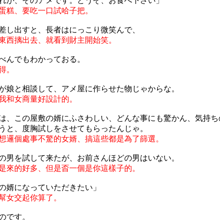
れが、そのアメです。どうぞ、お食べ下さい」
蛋糕、要吃一口試哈子把。
差し出すと、長者はにっこり微笑んで、
東西摛出去、就看到財主開始笑。
べんでもわかっておる。
得。
が娘と相談して、アメ屋に作らせた物じゃからな。
我和女商量好設計的。
は、この屋敷の婿にふさわしい、どんな事にも驚かん、気持ち
うと、度胸試しをさせてもらったんじゃ。
想邏個處事不驚的女婿、搞這些都是為了篩選。
の男を試して来たが、お前さんほどの男はいない。
是來的好多、但是㫘一個是你這樣子的。
の婿になっていただきたい」
幫女交起你算了。
のです。