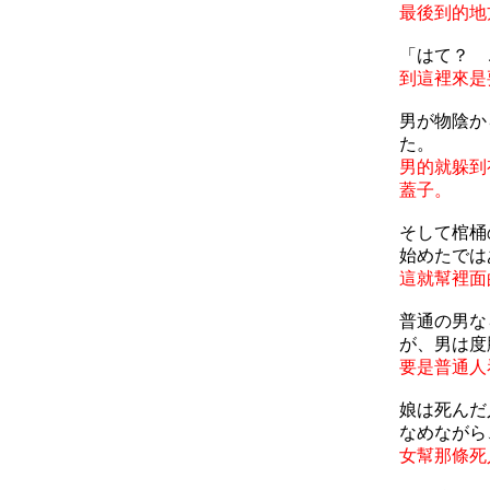
最後到的地
「はて？ 
到這裡來是
男が物陰か
た。
男的就躲到
蓋子。
そして棺桶
始めたでは
這就幫裡面
普通の男な
が、男は度
要是普通人
娘は死んだ
なめながら
女幫那條死