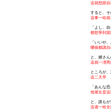
這就想跟自
すると、そ
這事一哈就
「よし、自
都想爭到當
「いいや、
哪個都講自
と、婿さん
這就一潽男
ところが、
這二天早
「あんな恐
他屋女是這
と、誰もが
這過一哈全