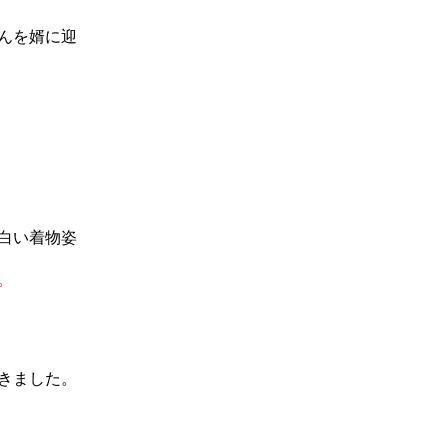
んを婿に迎
白い着物姿
。
きました。