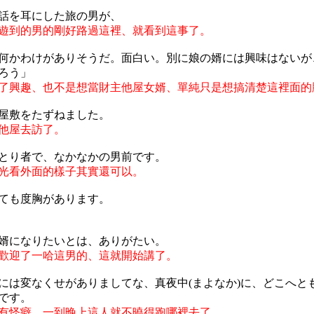
話を耳にした旅の男が、
遊到的男的剛好路過這裡、就看到這事了。
何かわけがありそうだ。面白い。別に娘の婿には興味はないが
ろう」
了興趣、也不是想當財主他屋女婿、單純只是想搞清楚這裡面的
屋敷をたずねました。
他屋去訪了。
とり者で、なかなかの男前です。
光看外面的樣子其實還可以。
ても度胸があります。
婿になりたいとは、ありがたい。
歡迎了一哈這男的、這就開始講了。
には変なくせがありましてな、真夜中(まよなか)に、どこへと
です。
有怪癖、一到晚上這人就不曉得跑哪裡去了。