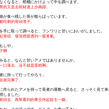
なくなると、棺桶にかけよって中を調べます。
男的又是去棺材邊上步兩踋。
娘が食べ残した骨が散らばっています。
被吃剩的骨頭渣子。
を手に取って調べると、フンワリと甘いにおいがしました。
起骨頭、發現裡面透到一股香氣。
もしや」
子啊
みると、なんと甘いアメではありませんか。
一口落去、這不就是蛋糕啊。
者に持って行ってやろう」
去就完事了。
に作られたアメを持って長者の屋敷へ戻ると、さっそく見て来
明しました。
骨回去、再幫看到的事交待起財主一聽。