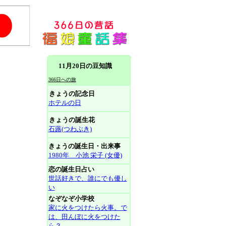
11月20日の豆知識
366日への旅
きょうの記念日
ホテルの日
きょうの誕生花
石蕗(つわぶき)
きょうの誕生日・出来事
1980年 小池 栄子 (女優)
恋の誕生日占い
世話好きで、誰にでも優し
い
なぞなぞ小学校
家に火をつけたら火事。で
は、田んぼに火をつけた
ら？