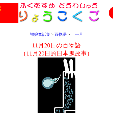
福娘童話集
>
百物語
>
十一月
11月20日の百物語
（11月20日的日本鬼故事）