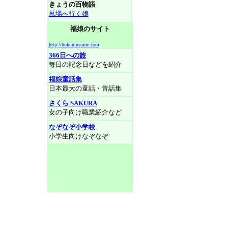
きょうの百物語
墓場へ行く娘
福娘のサイト
http://hukumusume.com
366日への旅
毎日の記念日などを紹介
福娘童話集
日本最大の童話・昔話集
さくら SAKURA
女の子向け職業紹介など
なぞなぞ小学校
小学生向けなぞなぞ