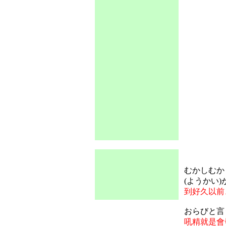
むかしむか
(ようかい
到好久以前
おらびと言
吼精就是會