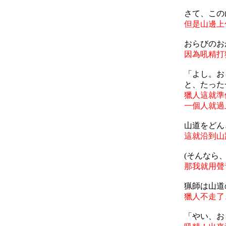
さて、この
但是山邊上
おらびのお
因為吼精打
「よし。お
と、たった
獵人這就準
一個人就過
山道をどん
這就沿到山
(そんなら
那我就用聲
猟師は山道
獵人不走了
「やい、お