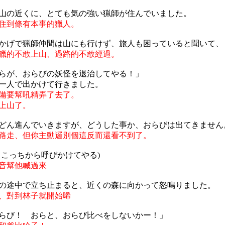
山の近くに、とても気の強い猟師が住んでいました。
住到條有本事的獵人。
かげで猟師仲間は山にも行けず、旅人も困っていると聞いて、
獵的不敢上山、過路的不敢經過。
らが、おらびの妖怪を退治してやる！」
一人で出かけて行きました。
備要幫吼精弄了去了。
上山了。
どん進んでいきますが、どうした事か、おらびは出てきません
路走、但你主動邏別個這反而還看不到了。
、こっちから呼びかけてやる)
音幫他喊過來
の途中で立ち止まると、近くの森に向かって怒鳴りました。
、對到林子就開始唏
らび！ おらと、おらび比べをしないかー！」