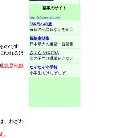
福娘のサイト
http://hukumusume.com
366日への旅
毎日の記念日などを紹介
福娘童話集
日本最大の童話・昔話集
るのです
にゆれるほ
さくら SAKURA
女の子向け職業紹介など
吼就是地動
なぞなぞ小学校
小学生向けなぞなぞ
は、わざわ
走。