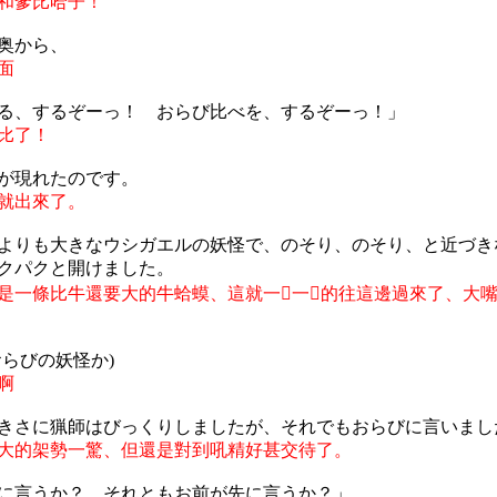
和爹比哈子！
奥から、
面
る、するぞーっ！ おらび比べを、するぞーっ！」
比了！
が現れたのです。
就出來了。
よりも大きなウシガエルの妖怪で、のそり、のそり、と近づき
クパクと開けました。
是一條比牛還要大的牛蛤蟆、這就一𤓷一𤓷的往這邊過來了、大
おらびの妖怪か)
啊
きさに猟師はびっくりしましたが、それでもおらびに言いまし
大的架勢一驚、但還是對到吼精好甚交待了。
に言うか？ それともお前が先に言うか？」