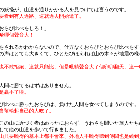
の妖怪が、山道を通りかかる人を見つけては言うのです。
要看到有人過路、這就過去開始邀了。
おらび比べをしろ！」
哈哪個聲音大！
をされるかわからないので、仕方なくおらびとおらび比べをす
の声はとても大きくて、ひとたびほえれば山の木々が地震の様
也不敢拒絕、這就只能比、但是吼精聲音大了個卵卯翻天、這一
人間に勝てるはずはありません。
是贏不了啦。
び比べに勝ったおらびは、負けた人間を食べてしまうのです。
會幫輸起自己的人吃了。
この山に近づく者はめったにおらず、うわさを聞いた旅人たち
して他の山道を歩いて行きました。
山只要曉得的基本上都不會來、外地人不曉得聽到傳聞也是繞到