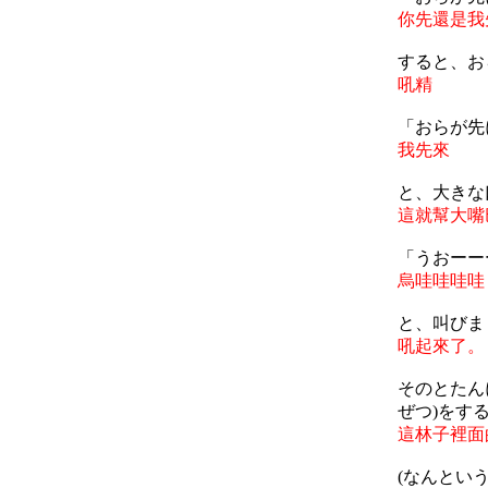
你先還是我
すると、お
吼精
「おらが先
我先來
と、大きな
這就幫大嘴
「うおーー
烏哇哇哇哇
と、叫びま
吼起來了。
そのとたん
ぜつ)をす
這林子裡面
(なんとい