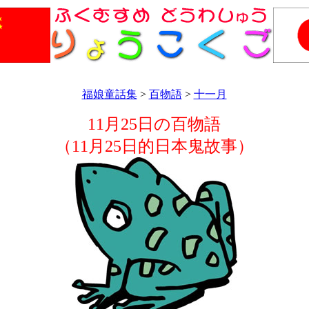
福娘童話集
>
百物語
>
十一月
11月25日の百物語
（11月25日的日本鬼故事）