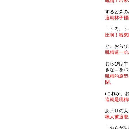
吼精！出來
すると森の
這就林子裡
「する、す
比啊！我來
と、おらび
吼精這一哈
おらびは牛
きな口をパ
吼精的原型
閉。
(これが、
這就是吼精
あまりの大
獵人被這麼
「おらが先