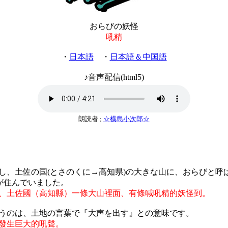
おらびの妖怪
吼精
・
日本語
・
日本語＆中国語
♪音声配信(html5)
朗読者 ;
☆横島小次郎☆
し、土佐の国(とさのくに→高知県)の大きな山に、おらびと呼
)が住んでいました。
、土佐國（高知縣）一條大山裡面、有條喊吼精的妖怪到。
うのは、土地の言葉で『大声を出す』との意味です。
發生巨大的吼聲。