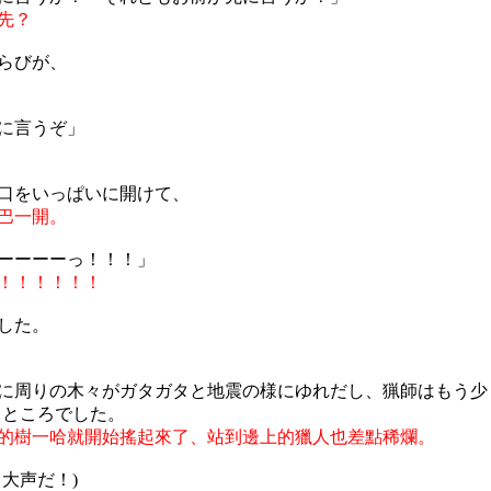
先？
らびが、
に言うぞ」
口をいっぱいに開けて、
巴一開。
ーーーーっ！！！」
！！！！！！
した。
に周りの木々がガタガタと地震の様にゆれだし、猟師はもう少
るところでした。
的樹一哈就開始搖起來了、站到邊上的獵人也差點稀爛。
う大声だ！)