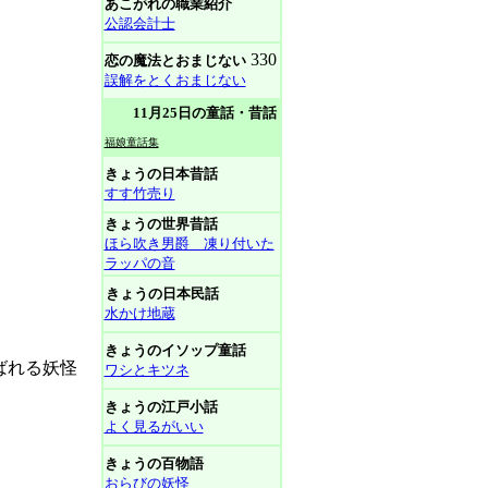
あこがれの職業紹介
公認会計士
330
恋の魔法とおまじない
誤解をとくおまじない
11月25日の童話・昔話
福娘童話集
きょうの日本昔話
すす竹売り
きょうの世界昔話
ほら吹き男爵 凍り付いた
ラッパの音
きょうの日本民話
水かけ地蔵
きょうのイソップ童話
ばれる妖怪
ワシとキツネ
きょうの江戸小話
よく見るがいい
きょうの百物語
おらびの妖怪