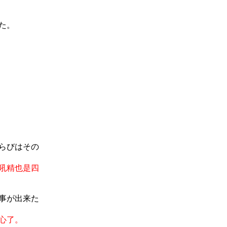
た。
らびはその
吼精也是四
事が出来た
心了。