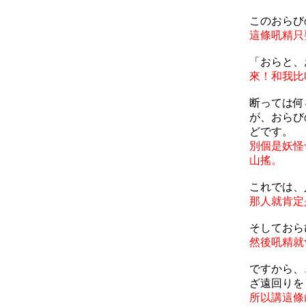
このおらび
這條吼精只
「おらと、
來！和我比
断っては何
が、おらび
どです。
別個是妖怪
山搖。
これでは、
那人就肯定
そしておら
然後吼精就
ですから、
ざ遠回りを
所以講這條