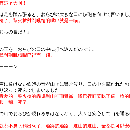
有這麼大啊！
は足を踏ん張ると、おらびの大きな口に鉄砲を向けて言いまし
穩了、幫火槍對到吼精的嘴巴就是一瞄。
おらの番だ！」
の玉を、おらびの口の中に打ち込んだのです。
彈對到吼精嘴巴裡面一飛。
ーーーン！
声に負けない鉄砲の音が山々に響き渡り、口の中を撃たれたお
り返って死んでしまいました。
音差的一聲火槍的轟鳴到山裡面響徹、嘴巴裡面著吃了這一槍的
眼一翻、死了。
の山でおらびが現れる事はなくなり、人々は安心して山を通る
就都不見吼精出來了、過路的過路、進山的進山、全都是可以安