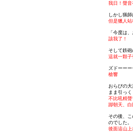
我日！聲音
しかし猟師
但是獵人站
「今度は、
該我了！
そして鉄砲
這就一顆子
ズドーーー
槍響
おらびの大
まま引っく
不比吼精聲
踋朝天、白
その後、こ
のでした。
後面這山上