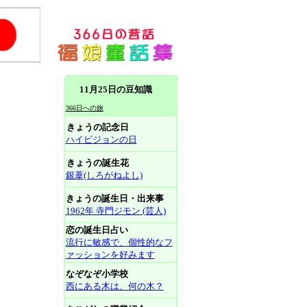
11月25日の豆知識
366日への旅
きょうの記念日
ハイビジョンの日
きょうの誕生花
銀葦(しろがねよし)
きょうの誕生日・出来事
1962年 寺門ジモン (芸人)
恋の誕生日占い
流行に敏感で、個性的なフ
ァッションを好みます
なぞなぞ小学校
西にある木は、何の木？