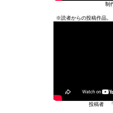
制
※読者からの投稿作品。
投稿者 