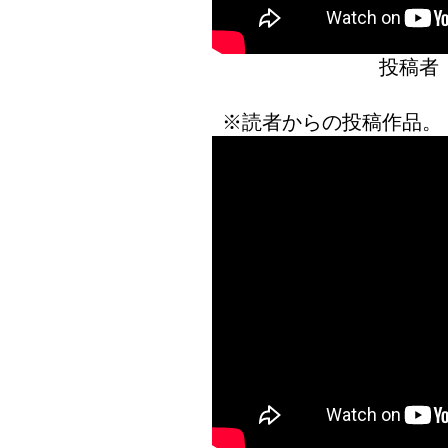
投稿者
※読者からの投稿作品。