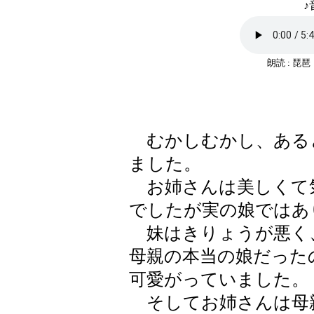
♪
朗読 : 琵
むかしむかし、ある
ました。
お姉さんは美しくて
でしたが実の娘ではあ
妹はきりょうが悪く
母親の本当の娘だった
可愛がっていました。
そしてお姉さんは母