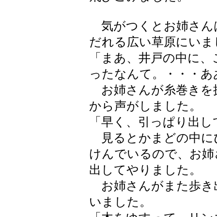
気がつくとお姉さん
だれる広い草原にいま
「まあ、井戸の中に、
ったなんて。・・・あ
お姉さんが糸巻きを
から声がしました。
「早く、引っぱり出し
見るとかまどの中に
けんでいるので、お姉
出してやりました。
お姉さんがまた歩き
いました。