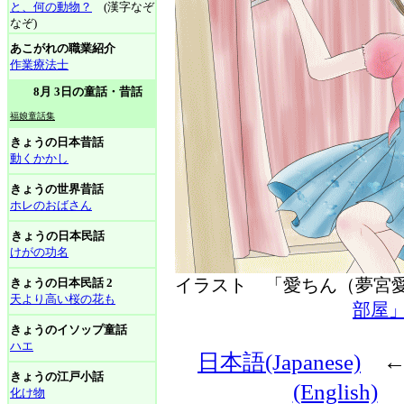
と、何の動物？
(漢字なぞ
なぞ)
あこがれの職業紹介
作業療法士
8月 3日の童話・昔話
福娘童話集
きょうの日本昔話
動くかかし
きょうの世界昔話
ホレのおばさん
きょうの日本民話
けがの功名
イラスト 「愛ちん（夢
きょうの日本民話 2
天より高い桜の花も
部屋
きょうのイソップ童話
ハエ
日本語(Japanese)
きょうの江戸小話
(English)
化け物