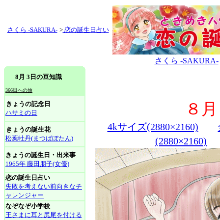
さくら -SAKURA-
>
恋の誕生日占い
さくら -SAKURA-
8月 3日の豆知識
366日への旅
きょうの記念日
８月
ハサミの日
4kサイズ(2880×2160)
きょうの誕生花
松葉牡丹(まつばぼたん)
(2880×2160)
きょうの誕生日・出来事
1965年 藤田朋子(女優)
恋の誕生日占い
失敗を考えない前向きなチ
ャレンジャー
なぞなぞ小学校
王さまに耳と尻尾を付ける