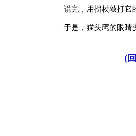
说完，用拐杖敲打它
于是，猫头鹰的眼睛变
(