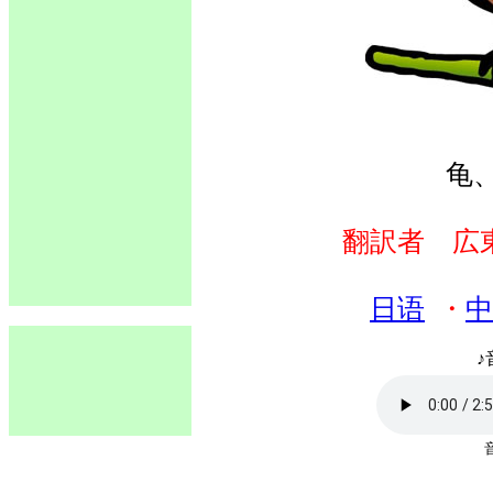
龟
翻訳者 広
日语
・
中
♪