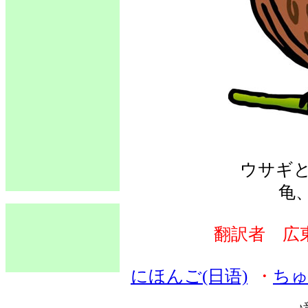
ウサギ
龟
翻訳者 広
にほんご(日语)
・
ちゅ
♪