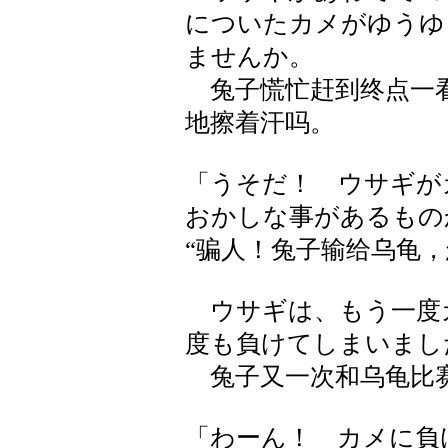
についたカメがゆうゆ
ませんか。
兔子慌忙赶到终点一看
地擦着汗吗。
「うそだ！ ウサギが
おかしな事があるもの
“骗人！兔子输给乌龟，
ウサギは、もう一度
度も負けてしまいまし
兔子又一次和乌龟比
「わーん！ カメに負