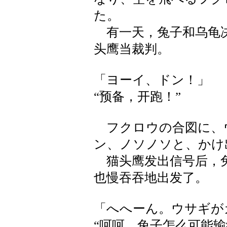
た。
有一天，兔子和乌龟决
头鹰当裁判。
「ヨーイ、ドン！」
“预备，开跑！”
フクロウの合図に、
ン、ノソノソと、かけ
猫头鹰发出信号后，兔
也慢吞吞地出发了。
「へへーん。ウサギが
“呵呵，兔子怎么可能输