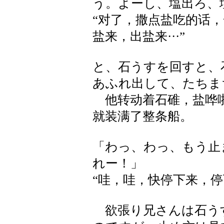
う。よーし、塩出ろ、
“对了，撒点盐吃的话
盐来，出盐来···”
と、石うすを回すと、
あふれ出して、たちま
他转动着石碓，盐哗啦
就装满了整条船。
「わっ、わっ、もう止
れー！」
“哇，哇，快停下来，停下来
欲張り兄さんは石う