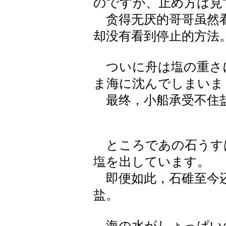
のですが、止め方は見
贪得无厌的哥哥虽然看
却没有看到停止的方法
ついに舟は塩の重さ
ま海に沈んでしまいま
最终，小船承受不住盐
ところであの石うす
塩を出しています。
即便如此，石碓至今还
盐。
海の水がしょっぱい