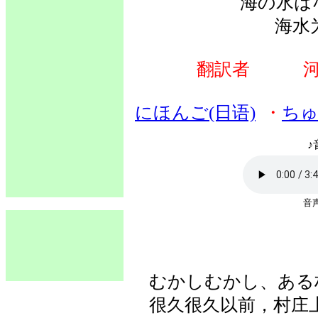
海の水は
海水
翻訳者 河
にほんご(日语)
・
ちゅ
♪
音
むかしむかし、ある
很久很久以前，村庄