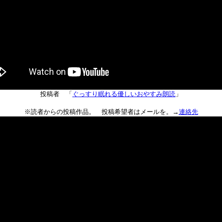
投稿者 「
ぐっすり眠れる優しいおやすみ朗読
」
※読者からの投稿作品。 投稿希望者はメールを。→
連絡先