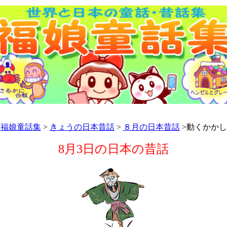
福娘童話集
>
きょうの日本昔話
>
８月の日本昔話
>動くかかし
8月3日の日本の昔話