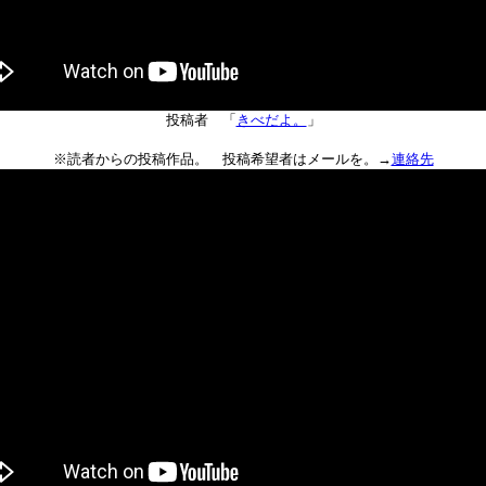
投稿者 「
きべだよ。
」
※読者からの投稿作品。 投稿希望者はメールを。→
連絡先