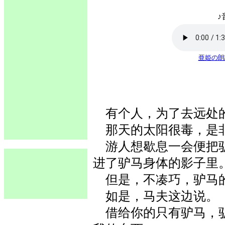
♪
亜姫の朗
有个人，为了去远处的
那天的太阳很毒，是
游人想歇息一会便把驴
进了驴马身体的影子里
但是，不凑巧，驴马的
如是，马夫这边说。
借给你的只有驴马，驴