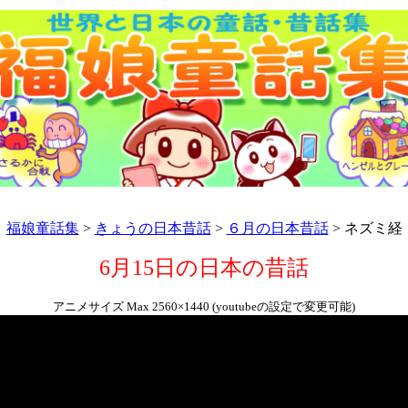
福娘童話集
>
きょうの日本昔話
>
６月の日本昔話
> ネズミ経
6月15日の日本の昔話
アニメサイズ Max 2560×1440 (youtubeの設定で変更可能)