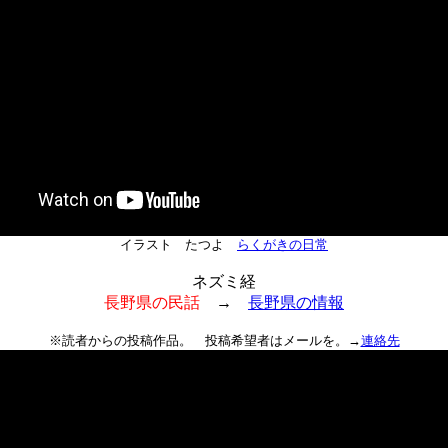
イラスト たつよ
らくがきの日常
ネズミ経
長野県の民話
→
長野県の情報
※読者からの投稿作品。 投稿希望者はメールを。→
連絡先