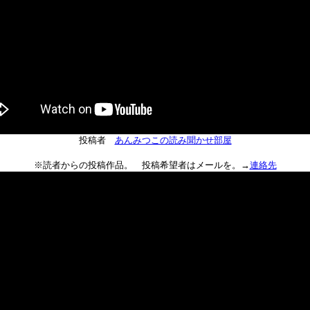
投稿者
あんみつこの読み聞かせ部屋
※読者からの投稿作品。 投稿希望者はメールを。→
連絡先