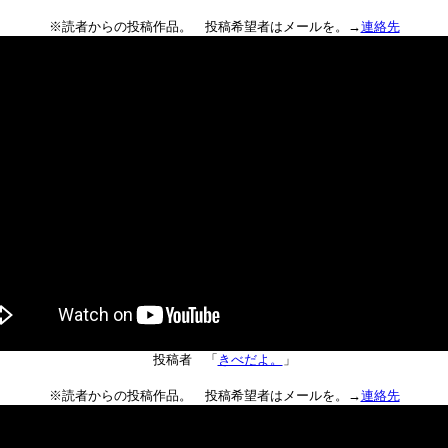
※読者からの投稿作品。 投稿希望者はメールを。→
連絡先
投稿者 「
きべだよ。
」
※読者からの投稿作品。 投稿希望者はメールを。→
連絡先