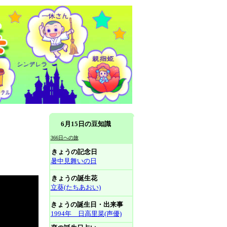
6月15日の豆知識
366日への旅
きょうの記念日
暑中見舞いの日
きょうの誕生花
立葵(たちあおい)
きょうの誕生日・出来事
1994年 日高里菜(声優)