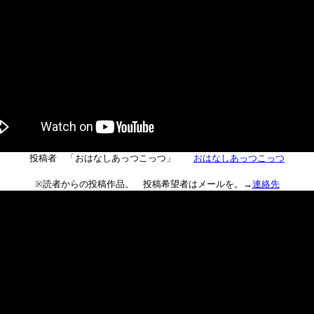
投稿者 「おはなしあっつこっつ」
おはなしあっつこっつ
※読者からの投稿作品。 投稿希望者はメールを。→
連絡先