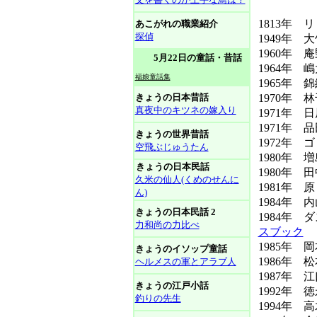
1813年 
あこがれの職業紹介
探偵
1949年 
1960年 
5月22日の童話・昔話
1964年 嶋
福娘童話集
1965年 錦
きょうの日本昔話
1970年 林
真夜中のキツネの嫁入り
1971年 
1971年 
きょうの世界昔話
1972年 ゴ
空飛ぶじゅうたん
1980年 
きょうの日本民話
1980年 
久米の仙人(くめのせんに
1981年 
ん)
1984年 
きょうの日本民話 2
1984年 
力和尚の力比べ
スブック
1985年 
きょうのイソップ童話
1986年 
ヘルメスの軍とアラブ人
1987年 
きょうの江戸小話
1992年
釣りの先生
1994年 