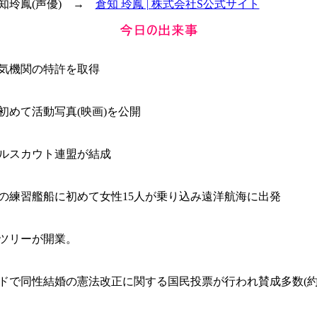
倉知玲鳳(声優) →
倉知 玲鳳 | 株式会社S公式サイト
気機関の特許を取得
初めて活動写真(映画)を公開
ルスカウト連盟が結成
の練習艦船に初めて女性15人が乗り込み遠洋航海に出発
ツリーが開業。
ドで同性結婚の憲法改正に関する国民投票が行われ賛成多数(約6