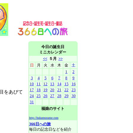
今日の誕生日
ミニカレンダー
<<
５月
>>
日
月
火
水
木
金
土
1
2
3
4
5
6
7
8
9
10
11
12
13
14
15
16
17
18
19
20
21
22
23
目をあびて
24
25
26
27
28
29
30
31
福娘のサイト
http://hukumusume.com
366日への旅
毎日の記念日などを紹介