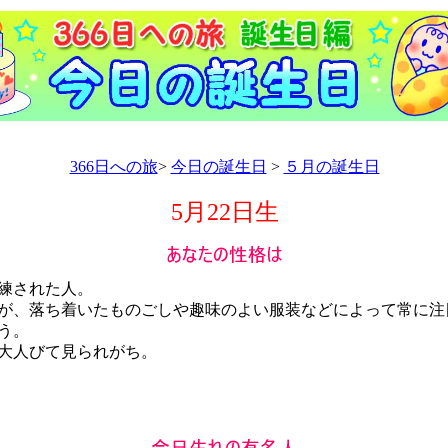
366日への旅
>
今日の誕生日
>
５月の誕生日
5月22日生
練された人。
、落ち着いたものごしや趣味のよい服装などによって常に注
う。
大人びて見られがち。