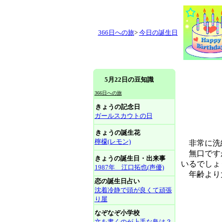
366日への旅
>
今日の誕生日
5月22日の豆知識
366日への旅
きょうの記念日
ガールスカウトの日
きょうの誕生花
檸檬(レモン)
非常に洗
無口ですが
きょうの誕生日・出来事
いるでしょ
1987年 江口拓也(声優)
年齢より
恋の誕生日占い
沈着冷静で頭が良くて頑張
り屋
なぞなぞ小学校
文を書くのが上手な鳥は？