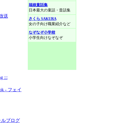
福娘童話集
日本最大の童話・昔話集
放送
さくら SAKURA
女の子向け職業紹介など
なぞなぞ小学校
小学生向けなぞなぞ
:::
ook - フェイ
シャルブログ