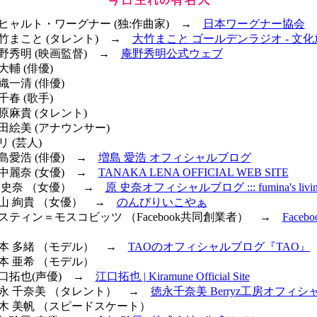
リヒャルト・ワーグナー (独:作曲家) →
日本ワーグナー協会
大竹まこと (タレント) →
大竹まこと ゴールデンラジオ - 文化
庵野秀明 (映画監督) →
庵野秀明公式ウェブ
大輔 (俳優)
織一清 (俳優)
千春 (歌手)
日原麻貴 (タレント)
品田絵美 (アナウンサー)
リ (芸人)
増島愛浩 (俳優) →
増島 愛浩 オフィシャルブログ
田中麗奈 (女優) →
TANAKA LENA OFFICIAL WEB SITE
原 史奈 （女優） →
原 史奈オフィシャルブログ ::: fumina's living 
内山 絢貴 （女優） →
のんびりいこやぁ
ダスティン＝モスコビッツ （Facebook共同創業者） →
Faceb
岡本 多緒 （モデル） →
TAOのオフィシャルブログ『TAO』
松本 亜希 （モデル）
江口拓也(声優) →
江口拓也 | Kiramune Official Site
 徳永 千奈美 （タレント） →
徳永千奈美 Berryz工房オフィ
高木 美帆 （スピードスケート）