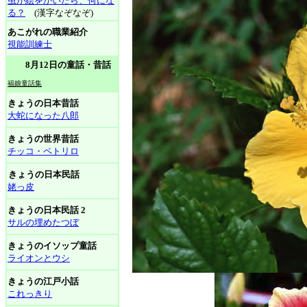
虫が絵をかいたら、何にな
る？
(漢字なぞなぞ)
あこがれの職業紹介
視能訓練士
8月12日の童話・昔話
福娘童話集
きょうの日本昔話
大蛇になった八郎
きょうの世界昔話
チッコ・ペトリロ
きょうの日本民話
姥っ皮
きょうの日本民話 2
サルの埋めたつぼ
きょうのイソップ童話
ライオンとウシ
きょうの江戸小話
これっきり