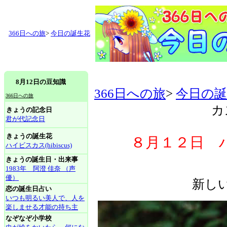
366日への旅
>
今日の誕生花
8月12日の豆知識
366日への旅
>
今日の誕
366日への旅
カス
きょうの記念日
君が代記念日
きょうの誕生花
８月１２日 ハイ
ハイビスカス(hibiscus)
きょうの誕生日・出来事
1983年 阿澄 佳奈 （声
優）
新し
恋の誕生日占い
いつも明るい美人で、人を
楽しませる才能の持ち主
なぞなぞ小学校