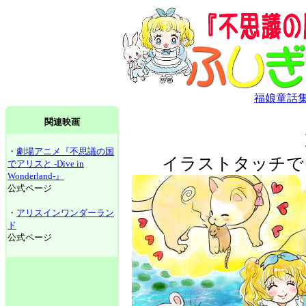
福娘童話
関連映画
・
劇場アニメ『不思議の国
イラストタッチで
でアリスと -Dive in
Wonderland-』
公式ページ
・
アリスインワンダーラン
ド
公式ページ