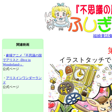
福娘童話
関連映画
・
劇場アニメ『不思議の国
イラストタッチで
でアリスと -Dive in
Wonderland-』
公式ページ
・
アリスインワンダーラン
ド
公式ページ