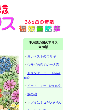
不思議の国のアリス
全20話
・
赤いベストのウサギ
・
ウサギの穴での一人言
・
ドリンク ミー 《drink
me》
・
イート ミー 《eat me》
・
涙の池
・
ネズミはネコが大きらい