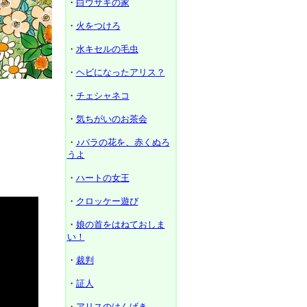
・
白ウサギの家
・
火をつけろ
・
水キセルの毛虫
・
ヘビになったアリス？
・
チェシャネコ
・
気ちがいのお茶会
・
♪バラの花を、赤くぬろ
うよ
・
ハートの女王
・
クロッケー遊び
・
娘の首をはねておしま
い！
・
裁判
・
証人
・
アリスのはんげき