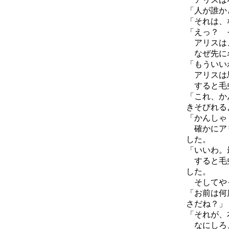
「人が誰か
「それは、
「えっ？ 
アリスは、
なぜ先に名
「もういい
アリスは馬
すると毛虫
「これ、か
きそびれる
「かんしゃ
確かにアリ
した。
「いいわ。
すると毛虫
した。
そしてやっ
「お前は何
さだね？」
「それが、
なにしろ、