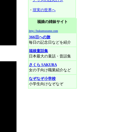
・
現実の世界へ
福娘の姉妹サイト
http://hukumusume.com
366日への旅
毎日の記念日などを紹介
福娘童話集
日本最大の童話・昔話集
さくら SAKURA
女の子向け職業紹介など
なぞなぞ小学校
小学生向けなぞなぞ