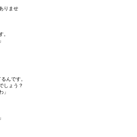
ありませ
す。
」
てるんです。
でしょう？
わ」
」