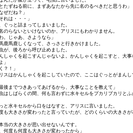
とたずねる前に、まずあなたから先に名のるべきだと思うわ」
なぜだね？」
それは・・・」
ぐっと詰まってしまいました。
のらないといけないのか、アリスにもわかりません。
わ。じゃあ、さようなら」
鹿馬鹿しくなって、さっさと行きかけました。
が、後ろから呼び止めました。
んしゃくを起こすんじゃないよ。かんしゃくを起こすと、大事
よ」
く？！」
スはかんしゃくを起こしていたので、ここはぐっとがまんし
最後までつきあってあげるから、大事なことを教えて」
はしばらくの間、何も言わずに水キセルをプカリプカリとふ
と水キセルから口をはなすと、アリスに言いました。
度も大きさが変わったと言っていたが、どのくらいの大きさが
本当の大きさが思い出せないんです。
何度も何度も大きさが変わったから」