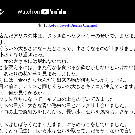
制作:
Koto’s Sweet Dreams Channel
んだアリスの体は、さっき食べたクッキーのせいで、まだま
す。
らいの大きさになったところで、小さくなるのが止まりまし
小さくなり過ぎたわ。
元の大きさには戻れないわね。
を変えるには、また何かを食べるか飲むかしないといけない
あたりの花や草を見まわしました。
には、食べたり飲んだり出来る物が何も見つかりません。
の前に、アリスと同じくらいの大きさキノコが生えています
ば、何か見つかるかも」
ま先立ちになって、キノコの上をのぞいてみました。
スの目が、大きな青い毛虫の目とバッタリ出会いました。
コの上で腕組みをしながら、長い水キセルを気持ちよさそう
スはしばらくだまったまま、にらめっこをしていました。
うとう毛虫は口から水キセルを取って、だるそうな声で言い