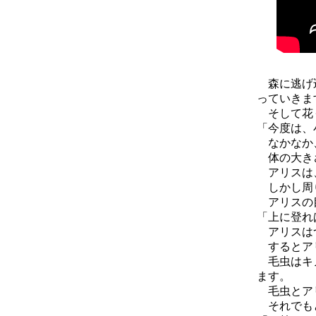
森に逃げ込
っていきま
そして花ぐ
「今度は、
なかなか、
体の大きさ
アリスは、
しかし周り
アリスの目
「上に登れ
アリスはつ
するとアリ
毛虫はキノ
ます。
毛虫とアリ
それでもと