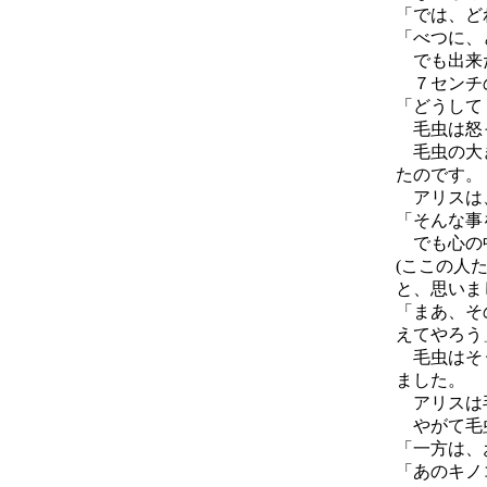
「では、ど
「べつに、
でも出来た
７センチの
「どうして
毛虫は怒っ
毛虫の大き
たのです。
アリスは、
「そんな事
でも心の
(ここの人
と、思いま
「まあ、そ
えてやろう
毛虫はそう
ました。
アリスは毛
やがて毛虫
「一方は、
「あのキノ