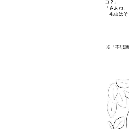
コ？」
「さあね」
毛虫はそう
※「不思議