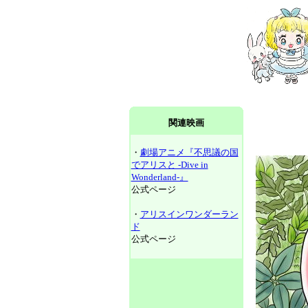
関連映画
・
劇場アニメ『不思議の国
でアリスと -Dive in
Wonderland-』
公式ページ
・
アリスインワンダーラン
ド
公式ページ