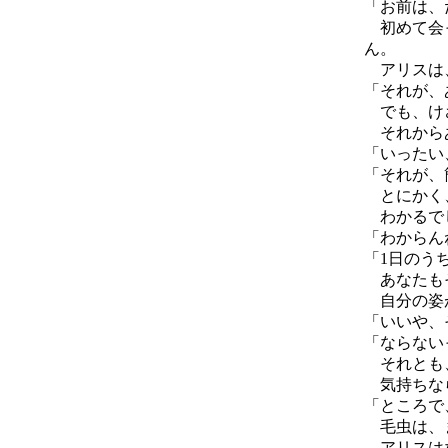
「お前は、
初めて会っ
ん。
アリスは、
「それが、
でも、けさ
それからあ
「いったい
「それが、
とにかく、
わかるで
「わからん
「1日のう
あなたもそ
自分の姿が
「いいや、
「ならない
それとも
気持ちなら
「ところで
毛虫は、
アリスはな