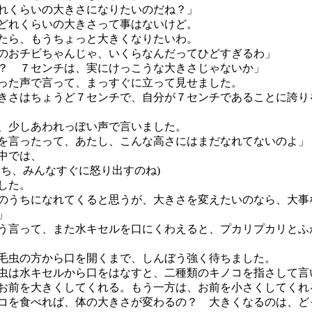
れくらいの大きさになりたいのだね？」
どれくらいの大きさって事はないけど。
ら、もうちょっと大きくなりたいわ。
おチビちゃんじゃ、いくらなんだってひどすぎるわ」
？ ７センチは、実にけっこうな大きさじゃないか」
た声で言って、まっすぐに立って見せました。
さはちょうど７センチで、自分が７センチであることに誇り
少しあわれっぽい声で言いました。
を言ったって、あたし、こんな高さにはまだなれてないのよ」
中では、
たち、みんなすぐに怒り出すのね)
した。
のうちになれてくると思うが、大きさを変えたいのなら、大事
」
言って、また水キセルを口にくわえると、プカリプカリとふ
虫の方から口を開くまで、しんぼう強く待ちました。
は水キセルから口をはなすと、二種類のキノコを指さして言
お前を大きくしてくれる。もう一方は、お前を小さくしてくれ
コを食べれば、体の大きさが変わるの？ 大きくなるのは、ど