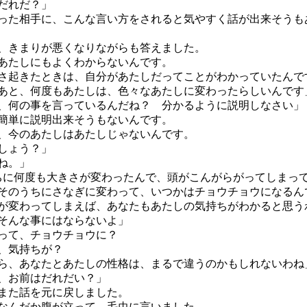
だれだ？」
た相手に、こんな言い方をされると気やすく話が出来そうも
きまりが悪くなりながらも答えました。
あたしにもよくわからないんです。
起きたときは、自分があたしだってことがわかっていたんで
と、何度もあたしは、色々なあたしに変わったらしいんです
、何の事を言っているんだね？ 分かるように説明しなさい」
簡単に説明出来そうもないんです。
今のあたしはあたしじゃないんです。
しょう？」
ね。」
ちに何度も大きさが変わったんで、頭がこんがらがってしまっ
のうちにさなぎに変わって、いつかはチョウチョウになるん
変わってしまえば、あなたもあたしの気持ちがわかると思う
そんな事にはならないよ」
って、チョウチョウに？
、気持ちが？
、あなたとあたしの性格は、まるで違うのかもしれないわね
、お前はだれだい？」
また話を元に戻しました。
んだか腹が立って、毛虫に言いました。