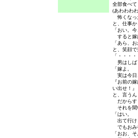
全部食べて
(あわわわ
怖くなった
と、仕事か
「おい。今
すると嫁は
「あら、お
と、笑顔で
「・・・・
男はしばら
「嫁よ。
実は今日、
『お前の嫁
い出せ！』
と、言うん
だからす
それを聞
「はい。
出て行け
でもおみや
「おお、そ