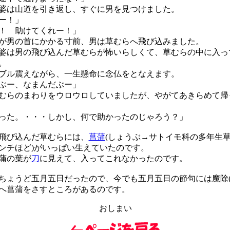
は山道を引き返し、すぐに男を見つけました。
ー！」
！ 助けてくれー！」
男の首にかかる寸前、男は草むらへ飛び込みました。
は男の飛び込んだ草むらが怖いらしくて、草むらの中に入っ
。
ル震えながら、一生懸命に念仏をとなえます。
ぶー、なまんだぶー」
らのまわりをウロウロしていましたが、やがてあきらめて帰
った。・・・しかし、何で助かったのじゃろう？」
飛び込んだ草むらには、
菖蒲
(しょうぶ→サトイモ科の多年生
センチほど)がいっぱい生えていたのです。
蒲の葉が
刀
に見えて、入ってこれなかったのです。
ょうど五月五日だったので、今でも五月五日の節句には魔除(
へ菖蒲をさすところがあるのです。
おしまい