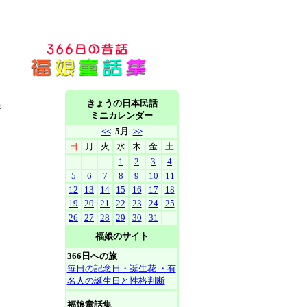
きょうの日本民話
房
ミニカレンダー
<<
5月
>>
日
月
火
水
木
金
土
1
2
3
4
5
6
7
8
9
10
11
12
13
14
15
16
17
18
19
20
21
22
23
24
25
26
27
28
29
30
31
福娘のサイト
366日への旅
毎日の記念日・誕生花 ・有
名人の誕生日と性格判断
福娘童話集