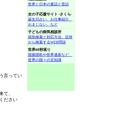
世界と日本の童話と昔話
女の子応援サイト -さくら-
誕生日占い、お仕事紹介、
おまじない、など
子どもの病気相談所
病気検索と対応方法、症状
から検索するWEB問診
世界60秒巡り
国旗国歌や世界遺産など、
世界の国々の豆知識
う言ってい
来て、
ください