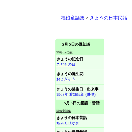
福娘童話集
>
きょうの日本民話
5月 5日の豆知識
366日への旅
きょうの記念日
こどもの日
きょうの誕生花
おじぎそう
きょうの誕生日・出来事
1968年 渡部篤郎 (俳優)
5月 5日の童話・昔話
福娘童話集
きょうの日本昔話
ちゃくりかき