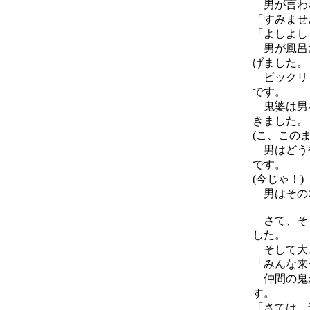
男が言われ
「すみませ
「よしよし
男が風呂お
げました。
ビックリ
です。
鬼婆は男を
きました。
(こ、この
男はどうや
です。
(今じゃ！)
男はその木
さて、そう
した。
そして大
「みんな来
仲間の鬼が
す。
「さては、