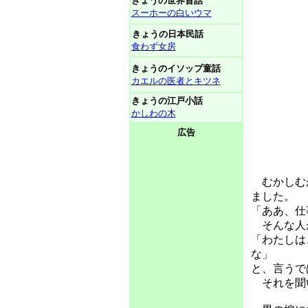
きょうの世界昔話
スーホーの白いウマ
きょうの日本民話
食わず女房
きょうのイソップ童話
カエルの医者とキツネ
きょうの江戸小話
かしわの木
広告
むかしむ
ました。
「ああ、仕
そんな人が
「わたしは
な」
と、言うで
それを聞