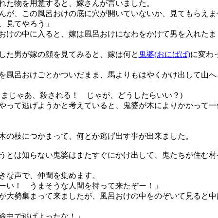
た物を用意すると、嫁さんが言いました。
んが、この風呂おけの底に穴が開いていないか、見てもらえま
、見てやろう」
けの中に入ると、嫁は風呂おけになわをかけて男を入れたま
した男が嫁の顔を見てみると、嫁は何と
鬼婆(おにばば)
に変わ
風呂おけごとかついだまま、馬よりもはやくかけ出して山へ
ままじゃあ、殺される！ じゃが、どうしたらいい？)
って逃げようかと考えていると、鬼婆が木によりかかって一
の枝につかまって、何とか逃げ出す事が出来ました。
とは知らない鬼婆はまたすぐにかけ出して、鬼たちが住む村
きな声で、仲間を集めます。
ーい！ うまそうな人間を持って来たぞー！」
大勢集まって来ましたが、風呂おけの中をのぞいて見ると中
途中で逃げよったな！」