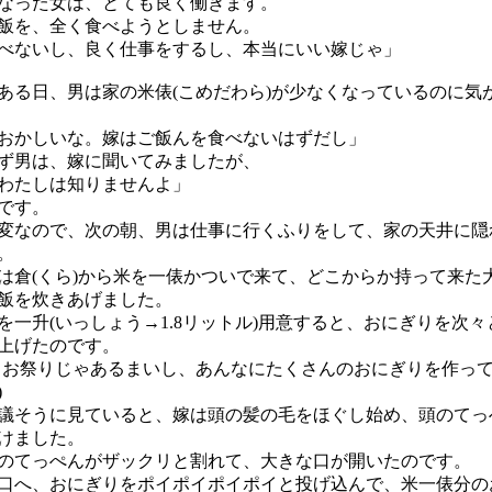
なった女は、とても良く働きます。
飯を、全く食べようとしません。
べないし、良く仕事をするし、本当にいい嫁じゃ」
る日、男は家の米俵(こめだわら)が少なくなっているのに気
おかしいな。嫁はご飯んを食べないはずだし」
ず男は、嫁に聞いてみましたが、
わたしは知りませんよ」
です。
なので、次の朝、男は仕事に行くふりをして、家の天井に隠
。
倉(くら)から米を一俵かついで来て、どこからか持って来た
飯を炊きあげました。
一升(いっしょう→1.8リットル)用意すると、おにぎりを次々
上げたのです。
 お祭りじゃあるまいし、あんなにたくさんのおにぎりを作っ
)
そうに見ていると、嫁は頭の髪の毛をほぐし始め、頭のてっ
けました。
てっぺんがザックリと割れて、大きな口が開いたのです。
へ、おにぎりをポイポイポイポイと投げ込んで、米一俵分の