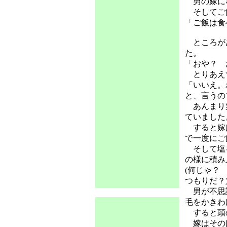
男の嫁に
そしてご
「ご飯は食
ところがあ
た。
「おや？ 
とりあえ
「いいえ。
と、言うの
あんまり変
ていました
すると嫁は
で一度にご
そして塩を
の様に積み
(何じゃ？
つもりだ？
男が不思議
毛をかきわ
すると頭の
嫁はその口