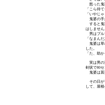
怒った鬼婆
「こら待て
「いやじゃ
鬼婆の手が
すると鬼婆
はしません
男はブルブ
「なまんだ
鬼婆は草む
した。
「た、助か
実は男の
剣状で80
鬼婆は菖
その日がち
して、屋根