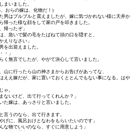
しまいました。
わ。おらの嫁は、化物だ！)
男はブルブルと震えましたが、嫁に気づかれない様に天井か
ら帰った様な顔をして家の戸を叩きました。
、帰ったぞ」
、急いで髪の毛をたばねて頭の口を隠すと、
かえりなさい」
男を出迎えました。
・・」
く無言でしたが、やがて決心して言いました。
山に行ったら山の神さまからお告げがあってな、
はええ嫁だが、家に置いておくととんでもない事になる。はや
じゃ。
まないけど、出て行ってくれんか？」
いた嫁は、あっさりと言いました。
と言うのなら、出て行きます。
げに、風呂おけとなわをもらいたいのです」
んな物でいいのなら、すぐに用意しよう」