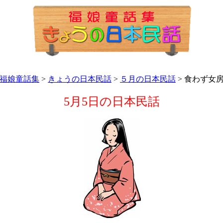
福娘童話集
>
きょうの日本民話
>
５月の日本民話
> 食わず女
5月5日の日本民話