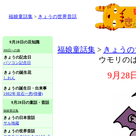
福娘童話集
>
きょうの世界昔話
9月28日の豆知識
福娘童話集
>
きょうの
366日への旅
きょうの記念日
ウモリの
パソコン記念日
きょうの誕生花
9月2
しおん
きょうの誕生日・出来事
1982年 吹石一恵(俳優)
9月28日の童話・昔話
福娘童話集
きょうの日本昔話
サル地蔵
きょうの世界昔話