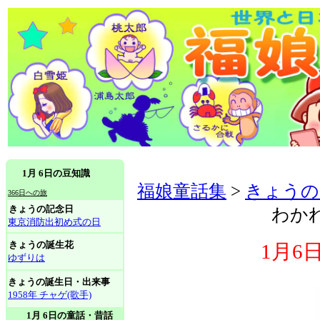
1月 6日の豆知識
福娘童話集
>
きょうの
366日への旅
きょうの記念日
わか
東京消防出初め式の日
きょうの誕生花
1月6
ゆずりは
きょうの誕生日・出来事
1958年 チャゲ(歌手)
1月 6日の童話・昔話