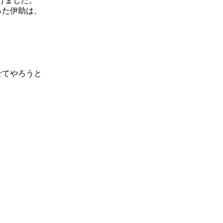
けました。
った伊助は、
せてやろうと