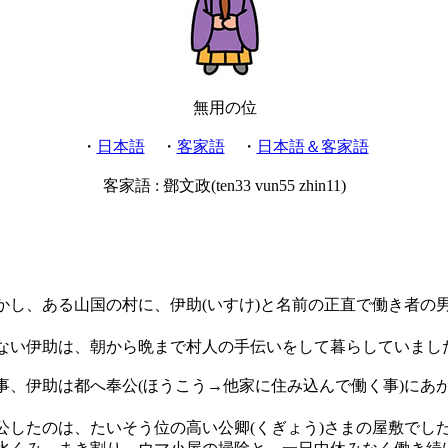
無用の位
・
日本語
・
客家語
・
日本語＆客家語
客家語 :
鄧文政(ten33 vun55 zhin11)
し、ある山国の村に、伊助(いすけ)と名前の正直で働き者の
い伊助は、朝から晩まで村人の手伝いをして暮らしていまし
、伊助は都へ奉公(ほうこう→他家に住み込んで働く事)にあ
したのは、たいそう位の高い公卿(くぎょう)さまの屋敷でし