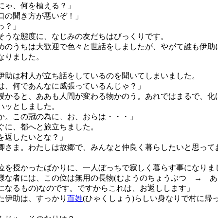
にゃ、何を植える？」
口の聞き方が悪いぞ！」
っ？」
うな態度に、なじみの友だちはびっくりです。
のうちは大歓迎で色々と世話をしましたが、やがて誰も伊助
なりました。
助は村人が立ち話をしているのを聞いてしまいました。
は、何であんなに威張っているんじゃ？」
授かると、ああも人間が変わる物かのう。あれではまるで、化
ハッとしました。
か。この冠の為に、お、おらは・・・」
に、都へと旅立ちました。
を返したいとな？」
卿さま。わたしは故郷で、みんなと仲良く暮らしたいと思って
を授かったばかりに、一人ぼっちで寂しく暮らす事になりま
な者には、この位は無用の長物(むようのちょうぶつ → あ
になるもの)なのです。ですからこれは、お返しします」
た伊助は、すっかり
百姓
(ひゃくしょう)らしい身なりで村に帰