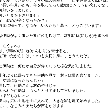
くみ、まき割り、ウマ小屋の掃除と、一日中休みなく働き続
長い年月がたち、年を取ってった故郷(こきょう)が恋しくな
お願いをしました。
おいとまを下さりませ」
？ 勤めが辛くなったか？」
故郷に帰って、なつかしい人たちと暮らしとうございます」
伊助がよく働いた礼に位を授けて、故郷に錦(にしき)を飾ら
。
、近うよれ」
、伊助の頭に冠(かんむり)を乗せると、
を頂いたからには、いつも大切に身にまとうのだぞ」
」
伊助は、何だか自分が偉くなった様な気がしました。
年ぶりに帰ってきた伊助を見て、村人は驚き喜びました。
、立派になったもんじゃ」
世して、伊助さんは村の誇りじゃ」
られた伊助は、つんととりすまして言いました。
れほどもないわい」
助は広い土地を手に入れて、大きな家を建て始めました。
に、なじみの友だちが声をかけます。