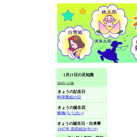
1月21日の豆知識
366日への旅
きょうの記念日
料理番組の日
きょうの誕生花
蝋梅(ろうばい)
きょうの誕生日・出来事
1947年 高田純次(ﾀﾚﾝﾄ)