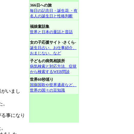
366日への旅
毎日の記念日・誕生花 ・有
名人の誕生日と性格判断
福娘童話集
世界と日本の童話と昔話
女の子応援サイト -さくら-
誕生日占い、お仕事紹介、
おまじない、など
子どもの病気相談所
病気検索と対応方法、症状
から検索するWEB問診
世界60秒巡り
国旗国歌や世界遺産など、
世界の国々の豆知識
男がいまし
た。
がる事になり
た。