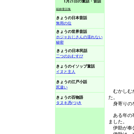
1月21日の童話・昔話
福娘童話集
きょうの日本昔話
無用の位
きょうの世界昔話
ホジャおじさんの濡れない
秘密
きょうの日本民話
二つのおむすび
きょうのイソップ童話
イヌと主人
きょうの江戸小話
尻違い
むかしむか
た。
きょうの百物語
タヌキ憑(つ)き
身寄りのな
ある年の事
ました。
伊助が奉公