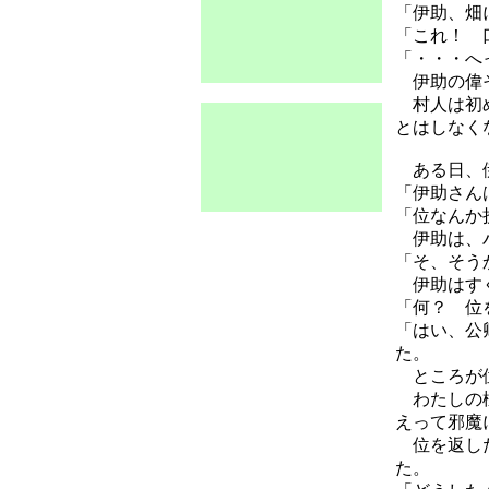
「伊助、畑
「これ！ 
「・・・へ
伊助の偉そ
村人は初め
とはしなく
ある日、伊
「伊助さん
「位なんか
伊助は、
「そ、そう
伊助はすぐ
「何？ 位
「はい、公
た。
ところが位
わたしの様
えって邪魔
位を返し
た。