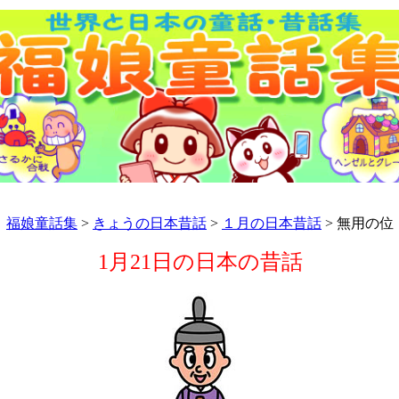
福娘童話集
>
きょうの日本昔話
>
１月の日本昔話
> 無用の位
1月21日の日本の昔話