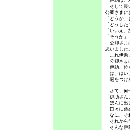
伊助は、水
そして長い
公卿さまに
「どうか、
「どうした
「いいえ、
「そうか」
公卿さまは
思いました
「これ伊助
公卿さまは
「伊助、位
「は、はい
冠をつけた
さて、何十
「伊助さん
「ほんに出
口々に褒め
「なに、そ
それから伊
そんな伊助