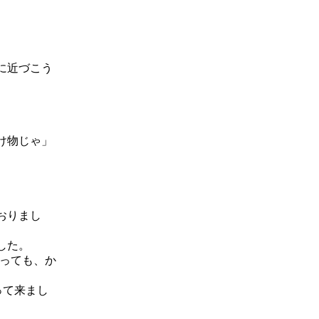
に近づこう
け物じゃ」
おりまし
した。
っても、か
って来まし