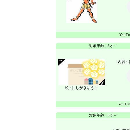
YouTu
対象年齢
:
6才～
内容 
絵 : にしがきゆうこ
YouTu
対象年齢
:
6才～