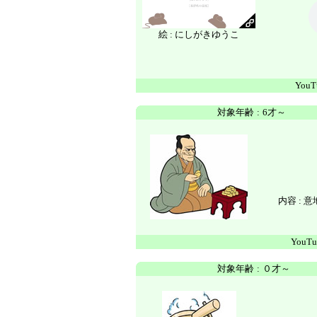
絵 : にしがきゆうこ
YouT
対象年齢
:
6才～
内容 :
YouTu
対象年齢
:
０才～