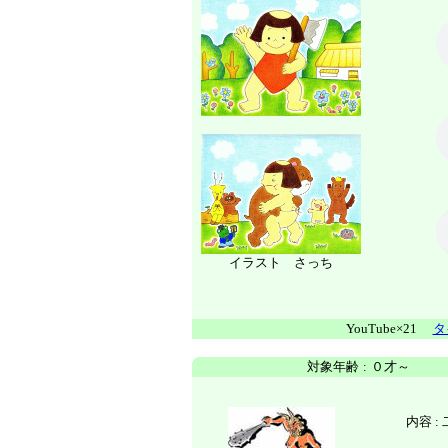
イラスト さっち
YouTube×21
タ
対象年齢
:
０才～
内容 :