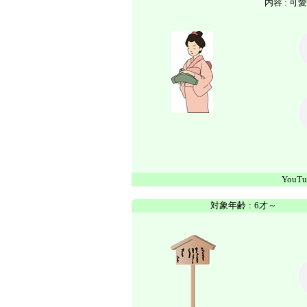
内容 : 
YouTu
対象年齢
:
6才～