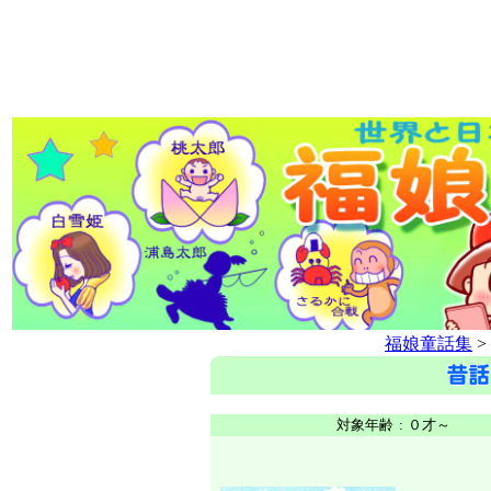
福娘童話集
>
対象年齢
:
０才～