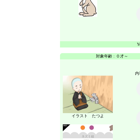
Y
対象年齢
:
０才～
内
イラスト たつよ