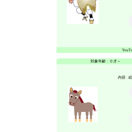
YouT
対象年齢
:
０才～
内容 :