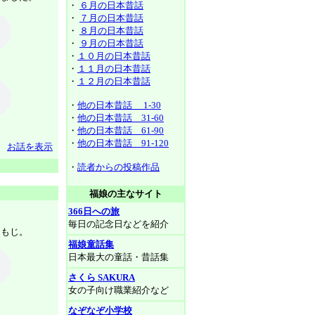
・
６月の日本昔話
・
７月の日本昔話
・
８月の日本昔話
・
９月の日本昔話
・
１０月の日本昔話
・
１１月の日本昔話
・
１２月の日本昔話
・
他の日本昔話 1-30
・
他の日本昔話 31-60
・
他の日本昔話 61-90
・
他の日本昔話 91-120
お話を表示
・
読者からの投稿作品
福娘の主なサイト
366日への旅
毎日の記念日などを紹介
ゃもじ。
福娘童話集
日本最大の童話・昔話集
さくら SAKURA
女の子向け職業紹介など
なぞなぞ小学校