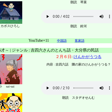
朗読 琴菜
 カボスひろし
朗読 鈴河
YouTube×11
中国語
客家語
 6才～ | ジャンル : 吉四六さんのとんち話・大分県の民話
２月６日
:
けんかがうつる
内容 : 吉四六話 隣の家のけんかがうつる？
 sai-sai
朗読 スタヂオせんむ