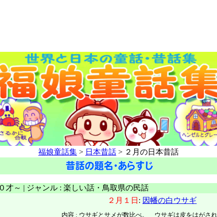
福娘童話集
>
日本昔話
> ２月の日本昔話
 ０才～ | ジャンル : 楽しい話・鳥取県の民話
２月１日
:
因幡の白ウサギ
内容 :
ウサギとサメが数比べ。 ウサギは皮をはがさ