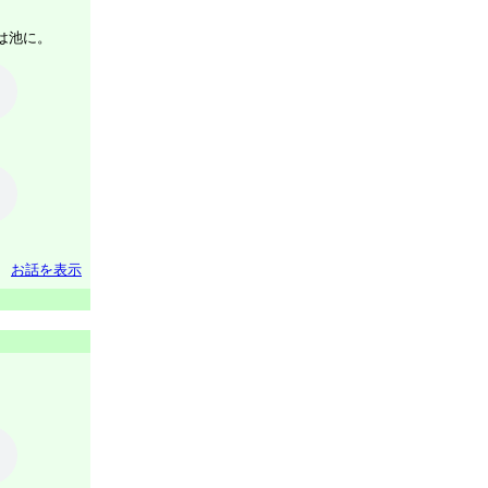
は池に。
お話を表示
。