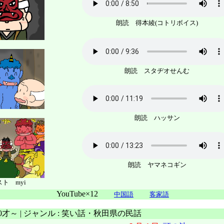
朗読 得本綾(コトリボイス)
朗読 スタヂオせんむ
朗読 ハッサン
朗読 ヤマネコギン
ト myi
YouTube×12
中国語
客家語
 0才～ | ジャンル : 笑い話・秋田県の民話