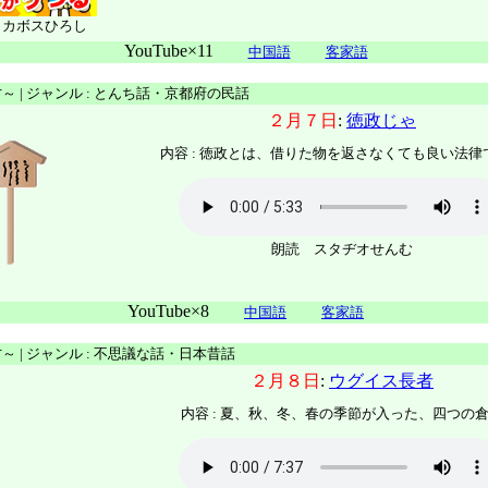
 カボスひろし
YouTube×11
中国語
客家語
才～ | ジャンル : とんち話・京都府の民話
２月７日
:
徳政じゃ
内容 :
徳政とは、借りた物を返さなくても良い法律
朗読 スタヂオせんむ
YouTube×8
中国語
客家語
才～ | ジャンル : 不思議な話・日本昔話
２月８日
:
ウグイス長者
内容 : 夏、秋、冬、春の季節が入った、四つの