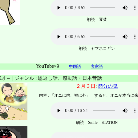
朗読 琴菜
朗読 ヤマネコギン
YouTube×9
中国語
客家語
 6才～ | ジャンル : 恩返し話、感動話・日本昔話
２月３日
:
節分の鬼
内容 : 「オニは内、福は外」 すると、オニが本当に
朗読 Smile STATION