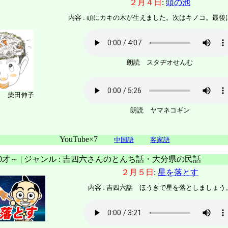
２月４日
:
頭の池
内容 :
頭にカキの木が生えました。次はキノコ。最後
朗読 スタヂオせんむ
ト 柴田伸子
朗読 ヤマネコギン
YouTube×7
中国語
客家語
 0才～ | ジャンル : 吉四六さんのとんち話・大分県の民話
２月５日
:
星を落とす
内容 : 吉四六話 ほうきで星を落としましょう