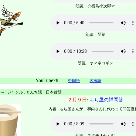
朗読 ☆横島小次郎☆
朗読 琴菜
朗読 ヤマネコギン
YouTube×8
中国語
客家語
才～ | ジャンル : とんち話・日本昔話
２月９日
:
もち屋の禅問答
内容 :
もち屋さんが、和尚さんに代わって問答勝
朗読 スタヂオせんむ