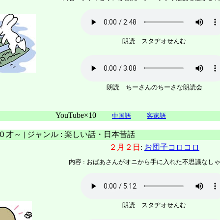
朗読 スタヂオせんむ
朗読 ちーさんのちーさな朗読会
YouTube×10
中国語
客家語
 ０才～ | ジャンル : 楽しい話・日本昔話
２月２日
:
お団子コロコロ
内容 : おばあさんがオニから手に入れた不思議なし
朗読 スタヂオせんむ