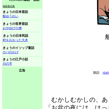
福娘童話集
きょうの日本昔話
船ゆうれい
きょうの世界昔話
おやゆび小僧
きょうの日本民話
村をおおった大木
きょうのイソップ童話
ロバのかげ
きょうの江戸小話
川の字
広告
朗読
ゆめ
むかしむかしの、あ
「お盆の夜には、けっ