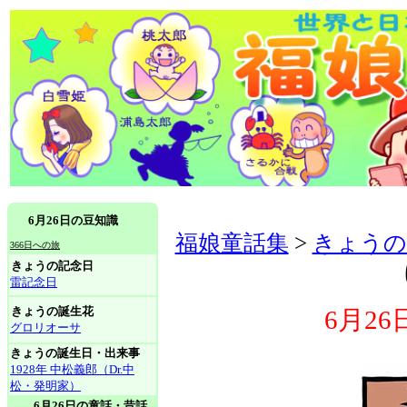
6月26日の豆知識
福娘童話集
>
きょうの
366日への旅
きょうの記念日
雷記念日
きょうの誕生花
6月2
グロリオーサ
きょうの誕生日・出来事
1928年 中松義郎（Dr.中
松・発明家）
6月26日の童話・昔話