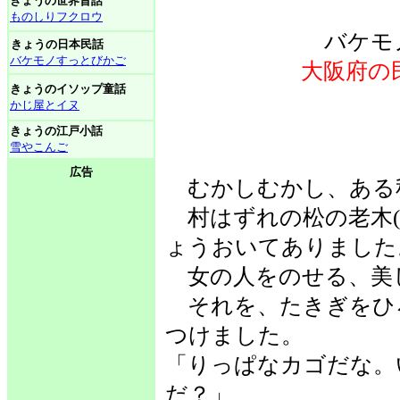
きょうの世界昔話
ものしりフクロウ
バケモ
きょうの日本民話
バケモノすっとびかご
大阪府の
きょうのイソップ童話
かじ屋とイヌ
きょうの江戸小話
雪やこんご
広告
むかしむかし、ある
村はずれの松の老木(
ょうおいてありました
女の人をのせる、美
それを、たきぎをひ
つけました。
「りっぱなカゴだな。
だ？」