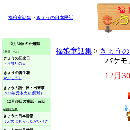
福娘童話集
>
きょうの日本民話
12月30日の豆知識
福娘童話集
>
きょうの
366日への旅
きょうの記念日
バケモ
正月飾りの日
きょうの誕生花
12月
やぶこうじ
きょうの誕生日・出来事
1971年 元木大介 (野球)
12月30日の童話・昔話
福娘童話集
きょうの日本昔話
うぶめにもらったかいりき