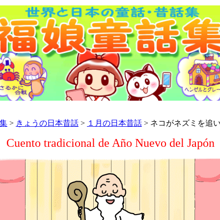
集
>
きょうの日本昔話
>
１月の日本昔話
> ネコがネズミを追
Cuento tradicional de Año Nuevo del Japón