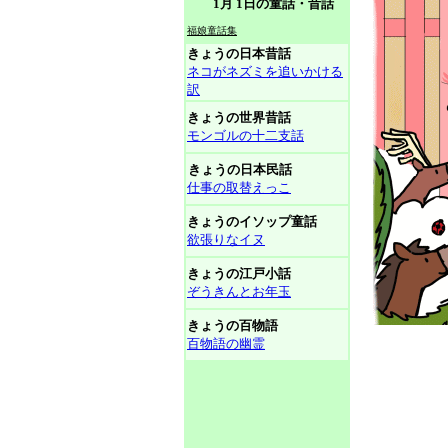
1月 1日の童話・昔話
福娘童話集
きょうの日本昔話
ネコがネズミを追いかける
訳
きょうの世界昔話
モンゴルの十二支話
きょうの日本民話
仕事の取替えっこ
きょうのイソップ童話
欲張りなイヌ
きょうの江戸小話
ぞうきんとお年玉
きょうの百物語
百物語の幽霊