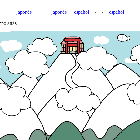
japonés
←→
japonés ・ español
←→
español
o atrás,