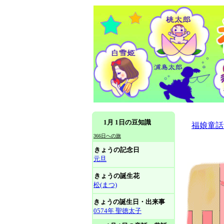
1月 1日の豆知識
福娘童話
366日への旅
きょうの記念日
元旦
きょうの誕生花
松(まつ)
きょうの誕生日・出来事
0574年 聖徳太子