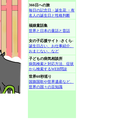
366日への旅
毎日の記念日・誕生花 ・有
名人の誕生日と性格判断
福娘童話集
世界と日本の童話と昔話
女の子応援サイト -さくら-
誕生日占い、お仕事紹介、
おまじない、など
子どもの病気相談所
病気検索と対応方法、症状
から検索するWEB問診
世界60秒巡り
国旗国歌や世界遺産など、
世界の国々の豆知識