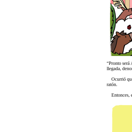
“Pronto será 
llegada, den
Ocurrió que e
ratón.
Entonces, el