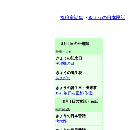
福娘童話集
>
きょうの日本民話
8月 1日の豆知識
366日への旅
きょうの記念日
洗濯機の日
きょうの誕生花
あさがお
きょうの誕生日・出来事
1943年 田村正和(俳優)
8月 1日の童話・昔話
福娘童話集
きょうの日本昔話
桃太郎