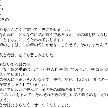
ん
かと
を
ぼその
をたんざくに書いて、妻に見せました。
なむねに、どんな色に花が咲くであろうと、次の朝を待つ心じ
ことすなおに、うたわれております」
のしずは、この年の冬にかぜをこじらせて、そのまま死んで
父と母は、とても悲しみました。
も近いある日の事。
なく娘の手箱(てばこ→小物入れ)を開けてみると、中には小
入っていました。
包みにも細いきれいな字で、桃色、空色、しぼり(→青色の一
が書きしるされていました。
にていねいに包んだ、その色の朝顔のタネです。
はこのタネをまいて、それぞれの色の美しい花の咲くのを、ど
ょう)
母はたまらなく、せつなくなりました。