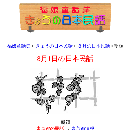
福娘童話集
>
きょうの日本民話
>
８月の日本民話
>朝顔
8月1日の日本民話
朝顔
東京都の民話
→
東京都情報