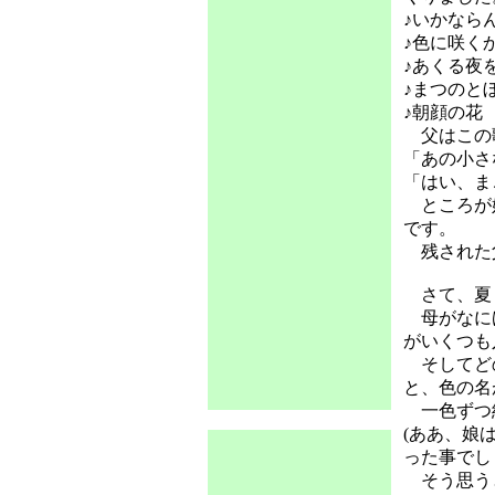
♪いかなら
♪色に咲く
♪あくる夜
♪まつのと
♪朝顔の花
父はこの歌
「あの小さ
「はい、ま
ところが娘
です。
残された
さて、夏
母がなにげ
がいくつも
そしてどの
と、色の名
一色ずつ紙
(ああ、娘
った事でし
そう思うと