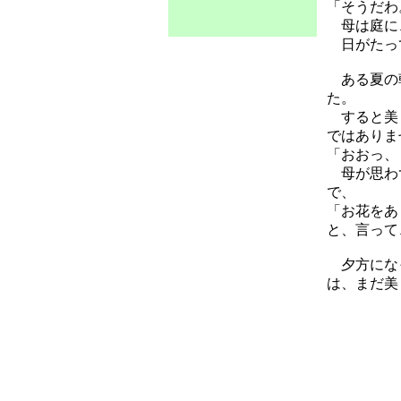
「そうだわ
母は庭に
日がたって
ある夏の朝
た。
すると美し
ではありま
「おおっ、
母が思わず
で、
「お花をあ
と、言って
夕方になっ
は、まだ美