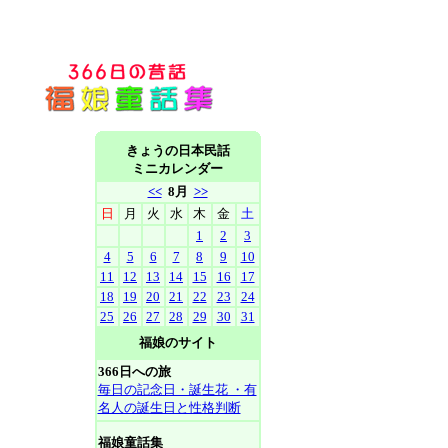
きょうの日本民話
ミニカレンダー
<<
8月
>>
日
月
火
水
木
金
土
1
2
3
4
5
6
7
8
9
10
11
12
13
14
15
16
17
18
19
20
21
22
23
24
25
26
27
28
29
30
31
福娘のサイト
366日への旅
毎日の記念日・誕生花 ・有
名人の誕生日と性格判断
福娘童話集