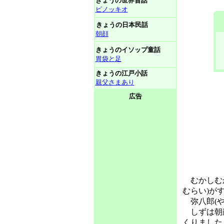
きょうの世界昔話
ピノッキオ
きょうの日本民話
朝顔
きょうのイソップ童話
胃袋と足
きょうの江戸小話
親父さまあり
広告
むかしむか
むらい)が
弥八郎(や
しずは朝顔
くりました