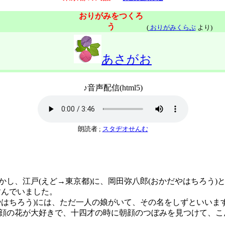
おりがみをつくろ
う
(
おりがみくらぶ
より)
あさがお
♪音声配信(html5)
朗読者 ;
スタヂオせんむ
し、江戸(えど→東京都)に、岡田弥八郎(おかだやはちろう)
すんでいました。
はちろう)には、ただ一人の娘がいて、その名をしずといいま
の花が大好きで、十四才の時に朝顔のつぼみを見つけて、こ
。