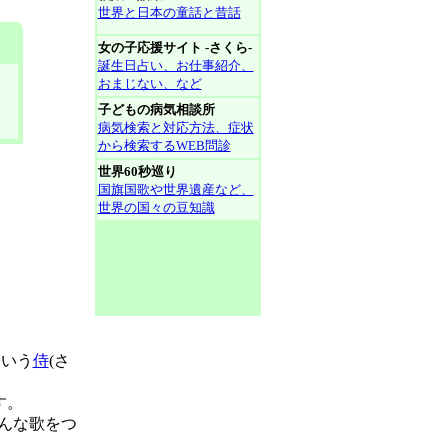
世界と日本の童話と昔話
女の子応援サイト -さくら-
誕生日占い、お仕事紹介、
おまじない、など
子どもの病気相談所
病気検索と対応方法、症状
から検索するWEB問診
世界60秒巡り
国旗国歌や世界遺産など、
世界の国々の豆知識
という
侍
(さ
す。
んな歌をつ