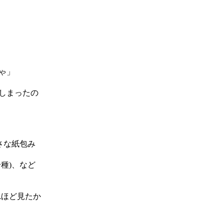
ゃ」
しまったの
さな紙包み
種)、など
れほど見たか